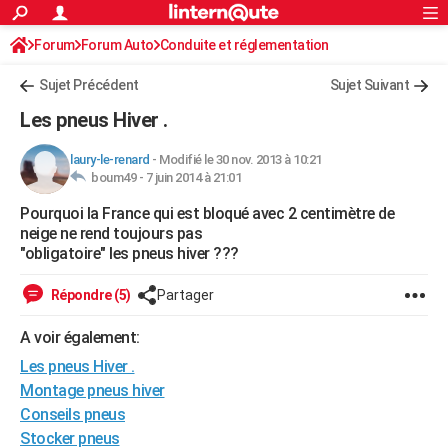
ACTUALITÉS
Forum
Forum Auto
Conduite et réglementation
Connexion
S'inscrire
Rechercher
Société
Education
Villes
Politique
Faits Divers
Monde
+
SPORT
Sujet Précédent
Sujet Suivant
Football
Cyclisme
Forum
Coupe du monde 2026
Tennis
Rugby
CULTURE
Les pneus Hiver .
TNT
Cinéma
Musique
Programme TV
Streaming
Sorties cinéma
+
FINANCE
laury-le-renard
-
Modifié le 30 nov. 2013 à 10:21
boum49 -
7 juin 2014 à 21:01
Impôts
Immobilier
Banque
Crédit
Retraite
Epargne
Risques naturels par ville
Assurance
AUTO
Pourquoi la France qui est bloqué avec 2 centimètre de
Réserver un essai
Berlines
Forum auto
Essais
Citadines
SUV
+
HIGH-TECH
neige ne rend toujours pas
"obligatoire" les pneus hiver ???
Meilleur smartphone
Ordinateurs
Guide high-tech
Mobiles
Internet
Jeux vidéo
+
BRICOLAGE
Répondre (5)
Partager
Aménagement intérieur
Cuisine
Jardinage
+
Forum
Extérieur
Salle de bains
Rangement
WEEK-END
A voir également:
Escapades
Expositions
Week-end nature
Guides de France
Patrimoine
Musées
+
LIFESTYLE
Les pneus Hiver .
Bien-être
Mode
+
Art de vivre
Loisirs
Modes de vie
Montage pneus hiver
SANTE
Conseils pneus
Guide de la santé
Médicaments
+
Alimentation
Maladies
Sommeil
VOYAGE
Stocker pneus