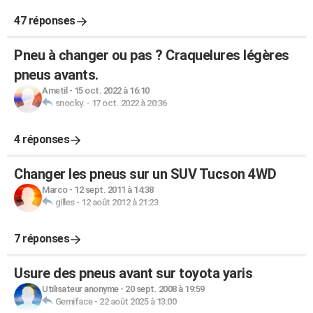
47 réponses
Pneu à changer ou pas ? Craquelures légères
pneus avants.
Ametil
-
15 oct. 2022 à 16:10
snocky.
-
17 oct. 2022 à 20:36
4 réponses
Changer les pneus sur un SUV Tucson 4WD
Marco
-
12 sept. 2011 à 14:38
gilles
-
12 août 2012 à 21:23
7 réponses
Usure des pneus avant sur toyota yaris
Utilisateur anonyme
-
20 sept. 2008 à 19:59
Gemiface
-
22 août 2025 à 13:00