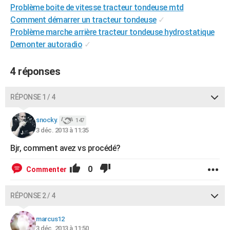
Problème boite de vitesse tracteur tondeuse mtd
City break
Voyage de noces
Climat
Destinations
Voyage nature
Forum
+
PHOTO
Comment démarrer un tracteur tondeuse
✓
Problème marche arrière tracteur tondeuse hydrostatique
GUIDES D'ACHAT
Demonter autoradio
✓
BONS PLANS
4 réponses
CARTE DE VOEUX
Carte Bonne année
Carte Pâques
Carte de Noël
Carte Saint-Valentin
Carte d'anniversaire
DICTIONNAIRE
RÉPONSE 1 / 4
Biographies
Expressions
Dictionnaire
Citations
Proverbes
PROGRAMME TV
snocky.
147
3 déc. 2013 à 11:35
COPAINS D'AVANT
Bjr, comment avez vs procédé?
Se connecter
Collèges
Universités
Service militaire
S'inscrire
Lycées
Primaires
Entreprises
Avis de recherche
AVIS DE DÉCÈS
0
Commenter
FORUM
RÉPONSE 2 / 4
Lifestyle
Sport
Television
Cinema
Bricolage
Culture
Auto
Voyage
marcus12
3 déc. 2013 à 11:50