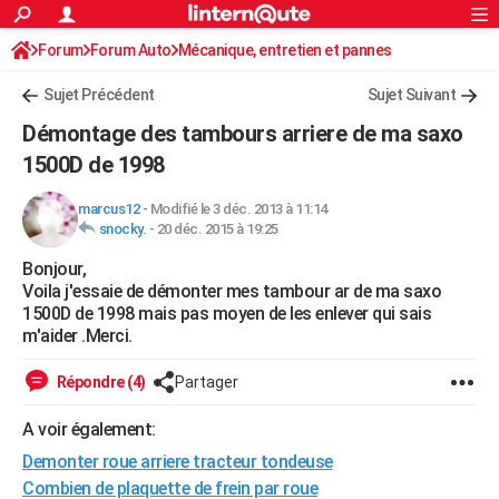
ACTUALITÉS
Forum
Forum Auto
Mécanique, entretien et pannes
Connexion
S'inscrire
Rechercher
Société
Education
Villes
Politique
Faits Divers
Monde
+
SPORT
Sujet Précédent
Sujet Suivant
Football
Cyclisme
Forum
Coupe du monde 2026
Tennis
Rugby
CULTURE
Démontage des tambours arriere de ma saxo
TNT
Cinéma
Musique
Programme TV
Streaming
Sorties cinéma
+
1500D de 1998
FINANCE
Impôts
Immobilier
Banque
Crédit
Retraite
Epargne
Risques naturels par ville
Assurance
AUTO
marcus12
-
Modifié le 3 déc. 2013 à 11:14
snocky.
-
20 déc. 2015 à 19:25
Réserver un essai
Berlines
Forum auto
Essais
Citadines
SUV
+
HIGH-TECH
Bonjour,
Voila j'essaie de démonter mes tambour ar de ma saxo
Meilleur smartphone
Ordinateurs
Guide high-tech
Mobiles
Internet
Jeux vidéo
+
BRICOLAGE
1500D de 1998 mais pas moyen de les enlever qui sais
m'aider .Merci.
Aménagement intérieur
Cuisine
Jardinage
+
Forum
Extérieur
Salle de bains
Rangement
WEEK-END
Répondre (4)
Partager
Escapades
Expositions
Week-end nature
Guides de France
Patrimoine
Musées
+
LIFESTYLE
A voir également:
Bien-être
Mode
+
Art de vivre
Loisirs
Modes de vie
SANTE
Demonter roue arriere tracteur tondeuse
Guide de la santé
Médicaments
+
Alimentation
Maladies
Sommeil
VOYAGE
Combien de plaquette de frein par roue