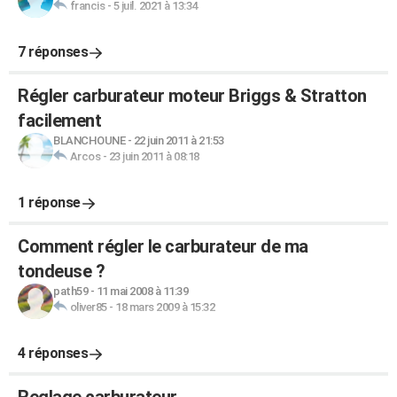
francis
-
5 juil. 2021 à 13:34
7 réponses
Régler carburateur moteur Briggs & Stratton
facilement
BLANCHOUNE
-
22 juin 2011 à 21:53
Arcos
-
23 juin 2011 à 08:18
1 réponse
Comment régler le carburateur de ma
tondeuse ?
path59
-
11 mai 2008 à 11:39
oliver85
-
18 mars 2009 à 15:32
4 réponses