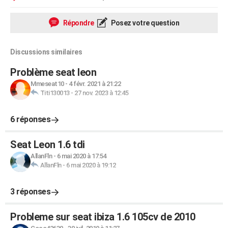
Répondre
Posez votre question
Discussions similaires
Problème seat leon
Mmeseat10
-
4 févr. 2021 à 21:22
Titi130013
-
27 nov. 2023 à 12:45
6 réponses
Seat Leon 1.6 tdi
AllanFln
-
6 mai 2020 à 17:54
AllanFln
-
6 mai 2020 à 19:12
3 réponses
Probleme sur seat ibiza 1.6 105cv de 2010