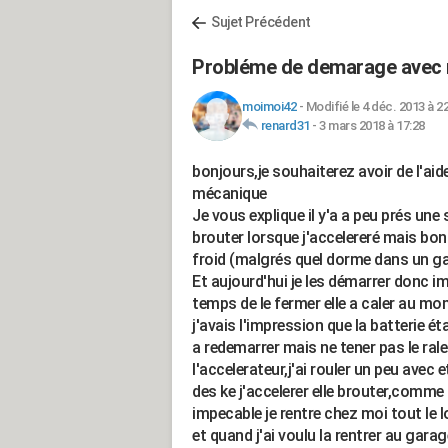
Sujet Précédent
Probléme de demarage avec 
moimoi42
-
Modifié le 4 déc. 2013 à 2
renard31
-
3 mars 2018 à 17:28
bonjours,je souhaiterez avoir de l'aide
mécanique
Je vous explique il y'a a peu prés un
brouter lorsque j'accelereré mais bon
froid (malgrés quel dorme dans un gara
Et aujourd'hui je les démarrer donc 
temps de le fermer elle a caler au mo
j'avais l'impression que la batterie ét
a redemarrer mais ne tener pas le ralen
l'accelerateur,j'ai rouler un peu avec e
des ke j'accelerer elle brouter,comme si
impecable je rentre chez moi tout le lo
et quand j'ai voulu la rentrer au garage