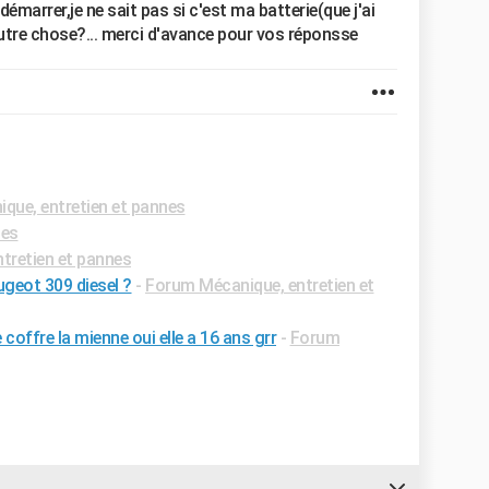
 démarrer,je ne sait pas si c'est ma batterie(que j'ai
autre chose?... merci d'avance pour vos réponsse
que, entretien et pannes
les
tretien et pannes
geot 309 diesel ?
-
Forum Mécanique, entretien et
 coffre la mienne oui elle a 16 ans grr
-
Forum