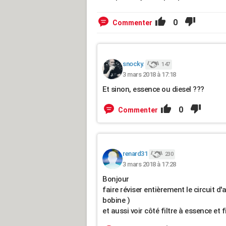
0
Commenter
snocky.
147
3 mars 2018 à 17:18
Et sinon, essence ou diesel ???
0
Commenter
renard31
230
3 mars 2018 à 17:28
Bonjour
faire réviser entièrement le circuit d'
bobine )
et aussi voir côté filtre à essence et fi