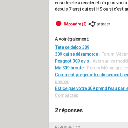
ensuite elle a recaler et n'a plus voulu
depuis 7 ans) qui est HS ou si c'est 
Répondre (2)
Partager
A voir également:
Tete de delco 309
309 qui se désamorce
-
Forum Mécani
Peugeot 309 avis
-
Avis sur les modè
Ma 309 broute
-
Forum Mécanique, en
Comment purger refroidissement peu
pannes
Est ce que votre 309 prend l'eau par le
Compactes
2 réponses
RÉPONSE 1 / 2