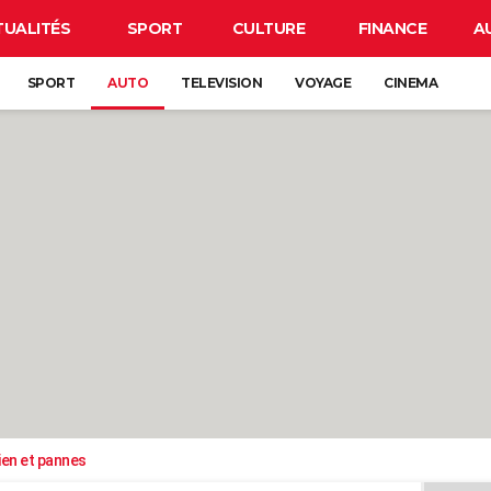
TUALITÉS
SPORT
CULTURE
FINANCE
A
SPORT
AUTO
TELEVISION
VOYAGE
CINEMA
ien et pannes