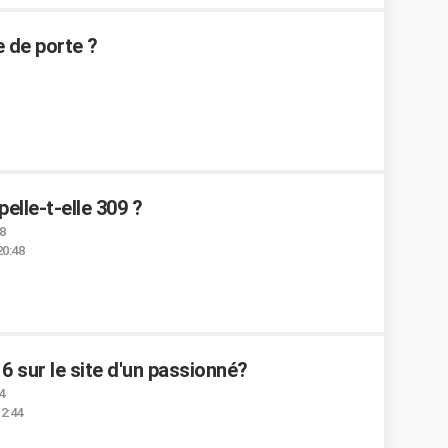
 de porte ?
elle-t-elle 309 ?
48
20:48
16 sur le site d'un passionné?
4
12:44