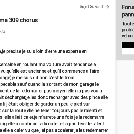
Foru
Sujet Suivant
pann
ma 309 chorus
Toute
probl
2:34
véhicu
,je precise je suis loin d'etre une experte en
e semaine en roulant ma voiture avait tendance a
 vu qu'elle est ancienne et qu'il commence a faire
ge)je me suis dit bon c'est le froid....
impecable sauf quand la sortant de mon garage le
ment de la redemarrer pas moyen elle n'a pas voulu
ait decharger,je les donc recharger avec des pince elle
ti j'était obliger de garder un peu le pied sur
t sur la route elle ne tener toujours pas le ralenti et
 elle allait caler.je m'arrete une fois je la redemarre
ng elle a continuer a brouter et a pas tenir le ralenti
 elle a caler vu que j'ai pas accelerer je les redemarrer