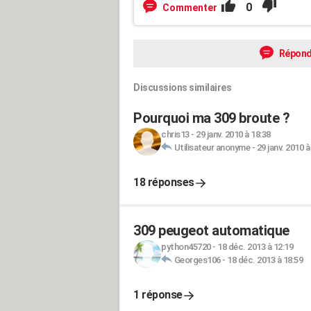
0
Commenter
Répond
Discussions similaires
Pourquoi ma 309 broute ?
chris13
-
29 janv. 2010 à 18:38
Utilisateur anonyme
-
29 janv. 2010 à
18 réponses
309 peugeot automatique
python45720
-
18 déc. 2013 à 12:19
Georges106
-
18 déc. 2013 à 18:59
1 réponse