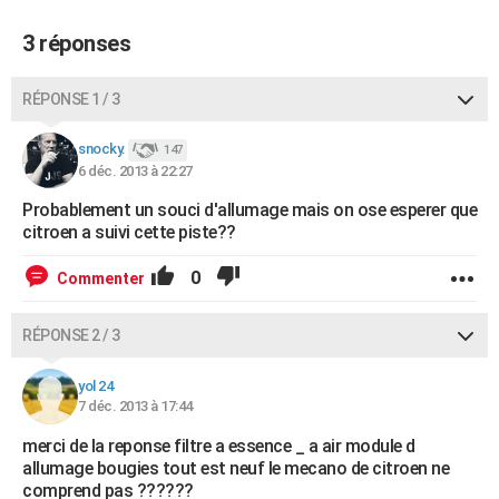
City break
Voyage de noces
Climat
Destinations
Voyage nature
Forum
+
PHOTO
3 réponses
GUIDES D'ACHAT
RÉPONSE 1 / 3
BONS PLANS
snocky.
147
CARTE DE VOEUX
6 déc. 2013 à 22:27
Carte Bonne année
Carte Pâques
Carte de Noël
Carte Saint-Valentin
Carte d'anniversaire
DICTIONNAIRE
Probablement un souci d'allumage mais on ose esperer que
citroen a suivi cette piste??
Biographies
Expressions
Dictionnaire
Citations
Proverbes
PROGRAMME TV
0
Commenter
COPAINS D'AVANT
RÉPONSE 2 / 3
Se connecter
Collèges
Universités
Service militaire
S'inscrire
Lycées
Primaires
Entreprises
Avis de recherche
AVIS DE DÉCÈS
yol 24
FORUM
7 déc. 2013 à 17:44
Lifestyle
Sport
Television
Cinema
Bricolage
Culture
Auto
Voyage
merci de la reponse filtre a essence _ a air module d
allumage bougies tout est neuf le mecano de citroen ne
comprend pas ??????