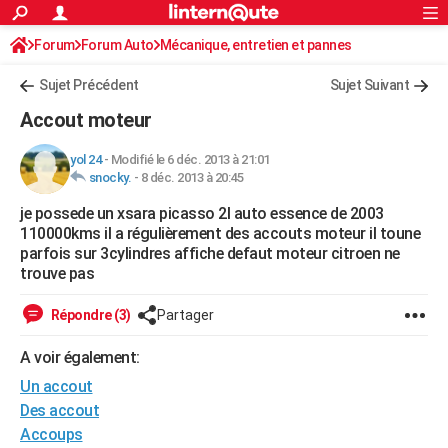
ACTUALITÉS
Forum
Forum Auto
Mécanique, entretien et pannes
Connexion
S'inscrire
Rechercher
Société
Education
Villes
Politique
Faits Divers
Monde
+
SPORT
Sujet Précédent
Sujet Suivant
Football
Cyclisme
Forum
Coupe du monde 2026
Tennis
Rugby
CULTURE
Accout moteur
TNT
Cinéma
Musique
Programme TV
Streaming
Sorties cinéma
+
FINANCE
yol 24
-
Modifié le 6 déc. 2013 à 21:01
snocky.
-
8 déc. 2013 à 20:45
Impôts
Immobilier
Banque
Crédit
Retraite
Epargne
Risques naturels par ville
Assurance
AUTO
je possede un xsara picasso 2l auto essence de 2003
Réserver un essai
Berlines
Forum auto
Essais
Citadines
SUV
+
HIGH-TECH
110000kms il a régulièrement des accouts moteur il toune
parfois sur 3cylindres affiche defaut moteur citroen ne
Meilleur smartphone
Ordinateurs
Guide high-tech
Mobiles
Internet
Jeux vidéo
+
BRICOLAGE
trouve pas
Aménagement intérieur
Cuisine
Jardinage
+
Forum
Extérieur
Salle de bains
Rangement
WEEK-END
Répondre (3)
Partager
Escapades
Expositions
Week-end nature
Guides de France
Patrimoine
Musées
+
LIFESTYLE
A voir également:
Un accout
Bien-être
Mode
+
Art de vivre
Loisirs
Modes de vie
SANTE
Des accout
Guide de la santé
Médicaments
+
Alimentation
Maladies
Sommeil
VOYAGE
Accoups