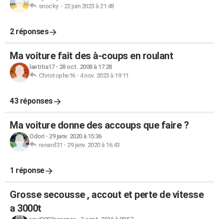
snocky.
-
22 juin 2023 à 21:48
2 réponses
Ma voiture fait des à-coups en roulant
laetitia17
-
28 oct. 2008 à 17:28
Christophe16
-
4 nov. 2023 à 19:11
43 réponses
Ma voiture donne des accoups que faire ?
Odori
-
29 janv. 2020 à 15:36
renard31
-
29 janv. 2020 à 16:43
1 réponse
Grosse secousse , accout et perte de vitesse
a 3000t