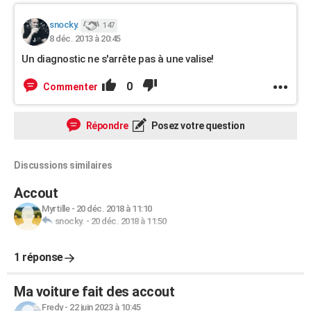
snocky.
147
8 déc. 2013 à 20:45
Un diagnostic ne s'arrête pas à une valise!
0
Commenter
Répondre
Posez votre question
Discussions similaires
Accout
Myrtille
-
20 déc. 2018 à 11:10
snocky.
-
20 déc. 2018 à 11:50
1 réponse
Ma voiture fait des accout
Fredy
-
22 juin 2023 à 10:45