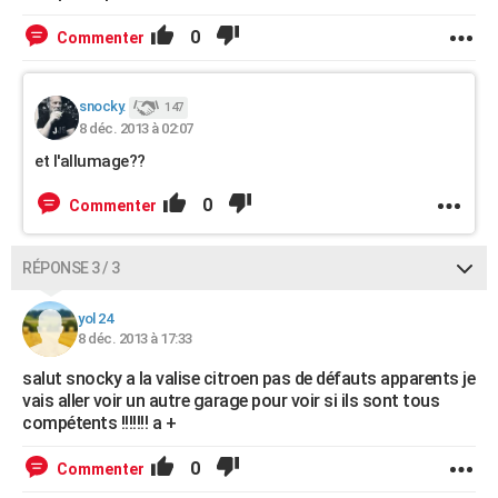
0
Commenter
snocky.
147
8 déc. 2013 à 02:07
et l'allumage??
0
Commenter
RÉPONSE 3 / 3
yol 24
8 déc. 2013 à 17:33
salut snocky a la valise citroen pas de défauts apparents je
vais aller voir un autre garage pour voir si ils sont tous
compétents !!!!!!! a +
0
Commenter