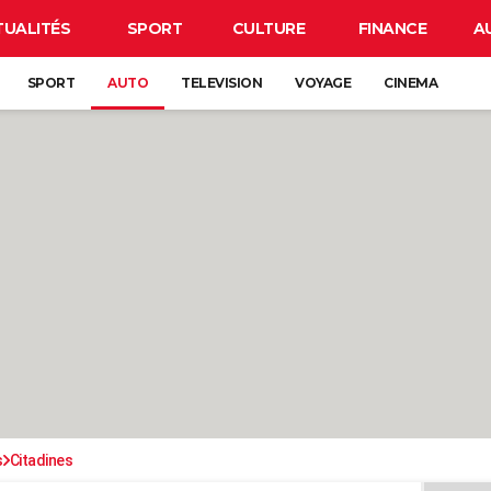
TUALITÉS
SPORT
CULTURE
FINANCE
A
SPORT
AUTO
TELEVISION
VOYAGE
CINEMA
s
Citadines