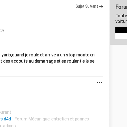
Foru
Sujet Suivant
Toute
voitu
:59
 yaris;quand je roule et arrive a un stop monte en
it des accouts au demarrage et en roulant elle se
burant
is d4d
-
Forum Mécanique, entretien et pannes
itadines