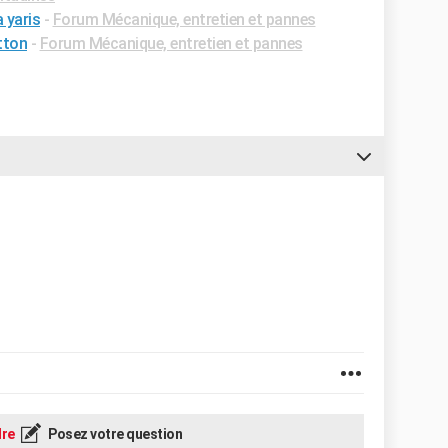
 yaris
-
Forum Mécanique, entretien et pannes
tton
-
Forum Mécanique, entretien et pannes
re
Posez votre question