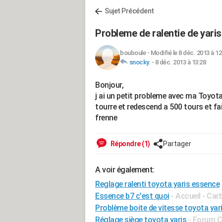
Sujet Précédent
Probleme de ralentie de yaris
bouboule
-
Modifié le 8 déc. 2013 à 12
snocky.
-
8 déc. 2013 à 13:28
Bonjour,
j ai un petit probleme avec ma Toyota
tourre et redescend a 500 tours et fa
frenne
Répondre (1)
Partager
A voir également:
Reglage ralenti toyota yaris essence
Essence b7 c'est quoi
- Accueil - Car
Problème boite de vitesse toyota yar
Réglage siège toyota yaris
-
Forum C