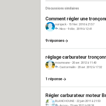
Discussions similaires
Comment régler une tronçon
oursjack
-
15 févr. 2010 à 21:57
Nico
-
9 déc. 2019 à 12:41
9 réponses
réglage carburateur tronçon
moumoune
-
20 avr. 2012 à 11:40
Castormalin
-
20 avr. 2012 à 17:32
1 réponse
Régler carburateur moteur Br
BLANCHOUNE
-
22 juin 2011 à 21:53
Arcos
-
23 juin 2011 à 08:18