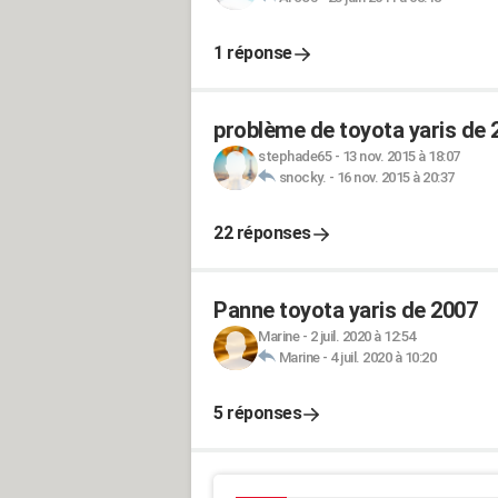
1 réponse
problème de toyota yaris de 
stephade65
-
13 nov. 2015 à 18:07
snocky.
-
16 nov. 2015 à 20:37
22 réponses
Panne toyota yaris de 2007
Marine
-
2 juil. 2020 à 12:54
Marine
-
4 juil. 2020 à 10:20
5 réponses