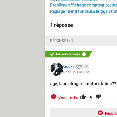
Problème affichage compteur toyota
Reglage ralenti tondeuse briggs stra
1 réponse
RÉPONSE 1 / 1
Meilleure réponse
snocky.
147
8 déc. 2013 à 13:28
age, kilometrage et motoristation??
4
Commenter
Répond