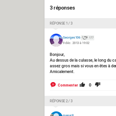
3 réponses
RÉPONSE 1 / 3
Georges106
177
9 déc. 2013 à 19:02
Bonjour,
Au dessus de la culasse, le long du ca
assez gros mais si vous en êtes à dem
Amicalement.
0
Commenter
RÉPONSE 2 / 3
manur8