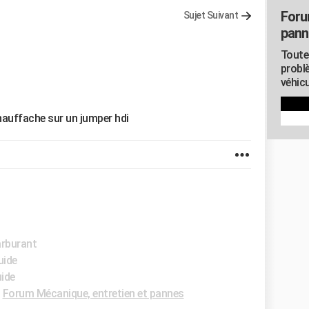
Foru
Sujet Suivant
pann
Toute
probl
véhicu
hauffache sur un jumper hdi
arburant
uide
uide
-
Forum Mécanique, entretien et pannes