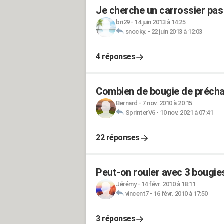
Je cherche un carrossier pas
bri29
-
14 juin 2013 à 14:25
snocky.
-
22 juin 2013 à 12:03
4 réponses
Combien de bougie de préchau
Bernard
-
7 nov. 2010 à 20:15
SprinterV6
-
10 nov. 2021 à 07:41
22 réponses
Peut-on rouler avec 3 bougie
Jérémy
-
14 févr. 2010 à 18:11
vincent7
-
16 févr. 2010 à 17:50
3 réponses