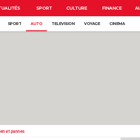
TUALITÉS
SPORT
CULTURE
FINANCE
A
SPORT
AUTO
TELEVISION
VOYAGE
CINEMA
ien et pannes