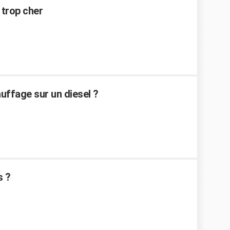
 trop cher
ffage sur un diesel ?
s ?