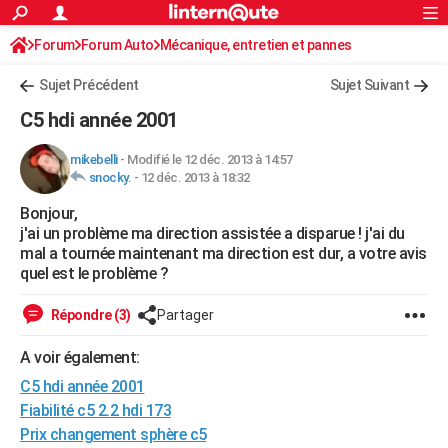
ACTUALITÉS
Forum
Forum Auto
Mécanique, entretien et pannes
Connexion
S'inscrire
Rechercher
Société
Education
Villes
Politique
Faits Divers
Monde
+
SPORT
Sujet Précédent
Sujet Suivant
Football
Cyclisme
Forum
Coupe du monde 2026
Tennis
Rugby
CULTURE
C5 hdi année 2001
TNT
Cinéma
Musique
Programme TV
Streaming
Sorties cinéma
+
FINANCE
mikebelli
-
Modifié le 12 déc. 2013 à 14:57
snocky.
-
12 déc. 2013 à 18:32
Impôts
Immobilier
Banque
Crédit
Retraite
Epargne
Risques naturels par ville
Assurance
AUTO
Bonjour,
Réserver un essai
Berlines
Forum auto
Essais
Citadines
SUV
+
HIGH-TECH
j'ai un problème ma direction assistée a disparue ! j'ai du
mal a tournée maintenant ma direction est dur, a votre avis
Meilleur smartphone
Ordinateurs
Guide high-tech
Mobiles
Internet
Jeux vidéo
+
BRICOLAGE
quel est le problème ?
Aménagement intérieur
Cuisine
Jardinage
+
Forum
Extérieur
Salle de bains
Rangement
WEEK-END
Répondre (3)
Partager
Escapades
Expositions
Week-end nature
Guides de France
Patrimoine
Musées
+
LIFESTYLE
A voir également:
C5 hdi année 2001
Bien-être
Mode
+
Art de vivre
Loisirs
Modes de vie
SANTE
Fiabilité c5 2.2 hdi 173
Guide de la santé
Médicaments
+
Alimentation
Maladies
Sommeil
VOYAGE
Prix changement sphère c5