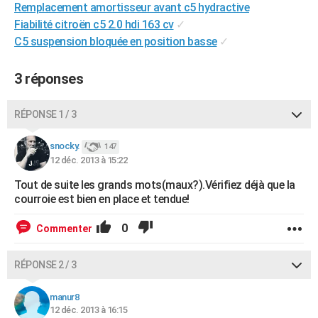
Remplacement amortisseur avant c5 hydractive
City break
Voyage de noces
Climat
Destinations
Voyage nature
Forum
+
PHOTO
Fiabilité citroën c5 2.0 hdi 163 cv
✓
C5 suspension bloquée en position basse
✓
GUIDES D'ACHAT
BONS PLANS
3 réponses
CARTE DE VOEUX
RÉPONSE 1 / 3
Carte Bonne année
Carte Pâques
Carte de Noël
Carte Saint-Valentin
Carte d'anniversaire
DICTIONNAIRE
snocky.
147
Biographies
Expressions
Dictionnaire
Citations
Proverbes
12 déc. 2013 à 15:22
PROGRAMME TV
Tout de suite les grands mots(maux?).Vérifiez déjà que la
COPAINS D'AVANT
courroie est bien en place et tendue!
Se connecter
Collèges
Universités
Service militaire
S'inscrire
Lycées
Primaires
Entreprises
Avis de recherche
AVIS DE DÉCÈS
0
Commenter
FORUM
RÉPONSE 2 / 3
Lifestyle
Sport
Television
Cinema
Bricolage
Culture
Auto
Voyage
manur8
12 déc. 2013 à 16:15