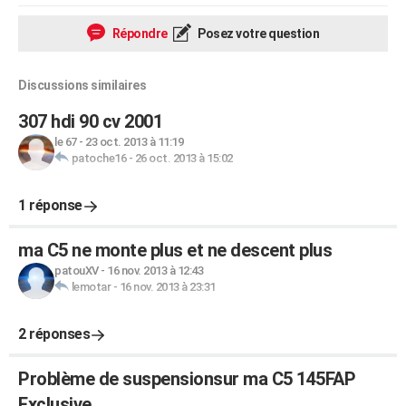
Répondre
Posez votre question
Discussions similaires
307 hdi 90 cv 2001
le 67
-
23 oct. 2013 à 11:19
patoche16
-
26 oct. 2013 à 15:02
1 réponse
ma C5 ne monte plus et ne descent plus
patouXV
-
16 nov. 2013 à 12:43
lemotar
-
16 nov. 2013 à 23:31
2 réponses
Problème de suspensionsur ma C5 145FAP
Exclusive