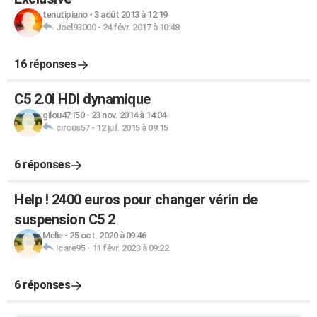
tenutipiano
-
3 août 2013 à 12:19
Joel93000
-
24 févr. 2017 à 10:48
16 réponses
C5 2.0l HDI dynamique
gilou47150
-
23 nov. 2014 à 14:04
circus57
-
12 juil. 2015 à 09:15
6 réponses
Help ! 2400 euros pour changer vérin de
suspension C5 2
Melie
-
25 oct. 2020 à 09:46
Icare95
-
11 févr. 2023 à 09:22
6 réponses