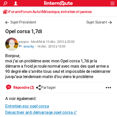
ACTUALITÉS
Forum
Forum Auto
Mécanique, entretien et pannes
Connexion
S'inscrire
Rechercher
Société
Education
Villes
Politique
Faits Divers
Monde
+
SPORT
Sujet Précédent
Sujet Suivant
Football
Cyclisme
Forum
Coupe du monde 2026
Tennis
Rugby
CULTURE
Opel corsa 1,7di
TNT
Cinéma
Musique
Programme TV
Streaming
Sorties cinéma
+
FINANCE
youyou
-
Modifié le 13 déc. 2013 à 23:00
snocky.
-
14 déc. 2013 à 15:59
Impôts
Immobilier
Banque
Crédit
Retraite
Epargne
Risques naturels par ville
Assurance
AUTO
Bonjour,
Réserver un essai
Berlines
Forum auto
Essais
Citadines
SUV
+
HIGH-TECH
moi j'ai un problème avec mon Opel corsa 1,7di je la
démarre a froid je roule normal avec mais des quel arrive a
Meilleur smartphone
Ordinateurs
Guide high-tech
Mobiles
Internet
Jeux vidéo
+
BRICOLAGE
90 degré elle s'arrête tous seul et impossible de redémarrer
jusqu'aux lendemain matin d'ou viens le problème
Aménagement intérieur
Cuisine
Jardinage
+
Forum
Extérieur
Salle de bains
Rangement
WEEK-END
Répondre (2)
Partager
Escapades
Expositions
Week-end nature
Guides de France
Patrimoine
Musées
+
LIFESTYLE
A voir également:
Bien-être
Mode
+
Art de vivre
Loisirs
Modes de vie
SANTE
Entretien esc opel corsa
Guide de la santé
Médicaments
+
Alimentation
Maladies
Sommeil
Désactiver anti démarrage opel corsa c'
VOYAGE