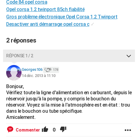
Code 84 opel corsa
City break
Voyage de noces
Climat
Destinations
Voyage nature
Forum
+
PHOTO
Opel corsa 1.2 twinport 85ch fiabilité
Gros problème électronique Opel Corsa 1.2 Twinport
GUIDES D'ACHAT
Desactiver anti démarrage opel corsa c
✓
BONS PLANS
2 réponses
CARTE DE VOEUX
Carte Bonne année
Carte Pâques
Carte de Noël
Carte Saint-Valentin
Carte d'anniversaire
RÉPONSE 1 / 2
DICTIONNAIRE
Biographies
Expressions
Dictionnaire
Citations
Proverbes
Georges106
PROGRAMME TV
178
14 déc. 2013 à 11:10
COPAINS D'AVANT
Bonjour,
Vérifiez toute la ligne d'alimentation en carburant, depuis le
Se connecter
Collèges
Universités
Service militaire
S'inscrire
Lycées
Primaires
Entreprises
Avis de recherche
AVIS DE DÉCÈS
réservoir jusqu'à la pompe, y compris le bouchon du
réservoir. Voyez si la mise à l'atmosphère est en état : trou
FORUM
dans le bouchon ou tube spécifique.
Amicalement.
Lifestyle
Sport
Television
Cinema
Bricolage
Culture
Auto
Voyage
0
Commenter