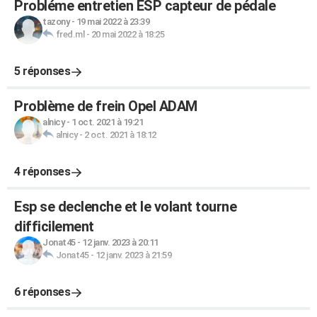
Probléme entretien ESP capteur de pédale
tazony
-
19 mai 2022 à 23:39
fred.ml
-
20 mai 2022 à 18:25
5 réponses
Problème de frein Opel ADAM
alnicy
-
1 oct. 2021 à 19:21
alnicy
-
2 oct. 2021 à 18:12
4 réponses
Esp se declenche et le volant tourne
difficilement
Jonat45
-
12 janv. 2023 à 20:11
Jonat45
-
12 janv. 2023 à 21:59
6 réponses