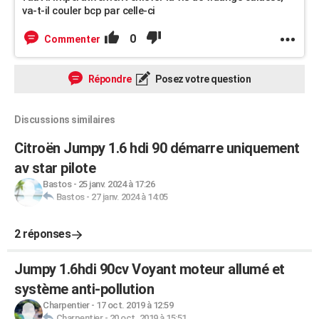
va-t-il couler bcp par celle-ci
0
Commenter
Répondre
Posez votre question
Discussions similaires
Citroën Jumpy 1.6 hdi 90 démarre uniquement
av star pilote
Bastos
-
25 janv. 2024 à 17:26
Bastos
-
27 janv. 2024 à 14:05
2 réponses
Jumpy 1.6hdi 90cv Voyant moteur allumé et
système anti-pollution
Charpentier
-
17 oct. 2019 à 12:59
Charpentier
-
20 oct. 2019 à 15:51