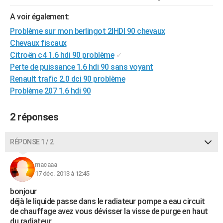
City break
Voyage de noces
Climat
Destinations
Voyage nature
Forum
+
PHOTO
A voir également:
Problème sur mon berlingot 2lHDI 90 chevaux
GUIDES D'ACHAT
Chevaux fiscaux
BONS PLANS
Citroën c4 1.6 hdi 90 problème
✓
Perte de puissance 1.6 hdi 90 sans voyant
CARTE DE VOEUX
Renault trafic 2.0 dci 90 problème
Carte Bonne année
Carte Pâques
Carte de Noël
Carte Saint-Valentin
Carte d'anniversaire
Problème 207 1.6 hdi 90
DICTIONNAIRE
Biographies
Expressions
Dictionnaire
Citations
Proverbes
PROGRAMME TV
2 réponses
COPAINS D'AVANT
RÉPONSE 1 / 2
Se connecter
Collèges
Universités
Service militaire
S'inscrire
Lycées
Primaires
Entreprises
Avis de recherche
AVIS DE DÉCÈS
macaaa
FORUM
17 déc. 2013 à 12:45
bonjour
Lifestyle
Sport
Television
Cinema
Bricolage
Culture
Auto
Voyage
déjà le liquide passe dans le radiateur pompe a eau circuit
de chauffage avez vous dévisser la visse de purge en haut
du radiateur