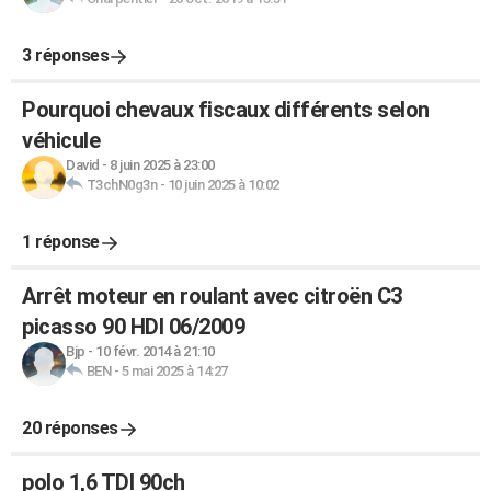
3 réponses
Pourquoi chevaux fiscaux différents selon
véhicule
David
-
8 juin 2025 à 23:00
T3chN0g3n
-
10 juin 2025 à 10:02
1 réponse
Arrêt moteur en roulant avec citroën C3
picasso 90 HDI 06/2009
Bjp
-
10 févr. 2014 à 21:10
BEN
-
5 mai 2025 à 14:27
20 réponses
polo 1,6 TDI 90ch