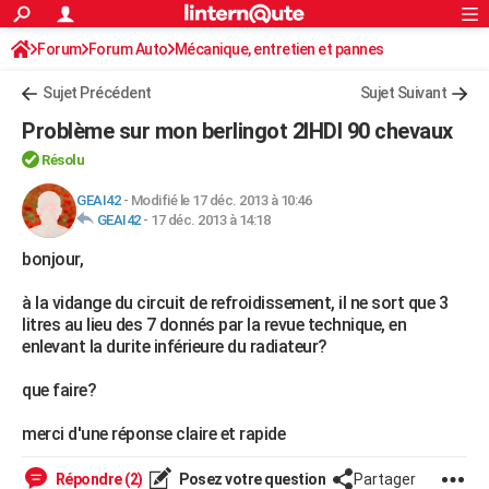
ACTUALITÉS
Forum
Forum Auto
Mécanique, entretien et pannes
Connexion
S'inscrire
Rechercher
Société
Education
Villes
Politique
Faits Divers
Monde
+
SPORT
Sujet Précédent
Sujet Suivant
Football
Cyclisme
Forum
Coupe du monde 2026
Tennis
Rugby
CULTURE
Problème sur mon berlingot 2lHDI 90 chevaux
TNT
Cinéma
Musique
Programme TV
Streaming
Sorties cinéma
+
FINANCE
Résolu
Impôts
Immobilier
Banque
Crédit
Retraite
Epargne
Risques naturels par ville
Assurance
GEAI42
-
Modifié le 17 déc. 2013 à 10:46
AUTO
GEAI42
-
17 déc. 2013 à 14:18
Réserver un essai
Berlines
Forum auto
Essais
Citadines
SUV
+
HIGH-TECH
bonjour,
Meilleur smartphone
Ordinateurs
Guide high-tech
Mobiles
Internet
Jeux vidéo
+
BRICOLAGE
à la vidange du circuit de refroidissement, il ne sort que 3
litres au lieu des 7 donnés par la revue technique, en
Aménagement intérieur
Cuisine
Jardinage
+
Forum
Extérieur
Salle de bains
Rangement
WEEK-END
enlevant la durite inférieure du radiateur?
Escapades
Expositions
Week-end nature
Guides de France
Patrimoine
Musées
+
LIFESTYLE
que faire?
Bien-être
Mode
+
Art de vivre
Loisirs
Modes de vie
SANTE
merci d'une réponse claire et rapide
Guide de la santé
Médicaments
+
Alimentation
Maladies
Sommeil
VOYAGE
Répondre (2)
Posez votre question
Partager