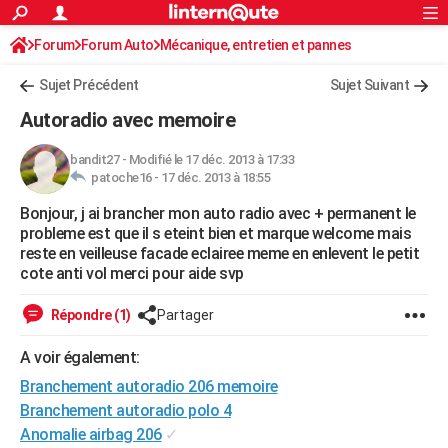
ACTUALITÉS
Forum
Forum Auto
Mécanique, entretien et pannes
Connexion
S'inscrire
Rechercher
Société
Education
Villes
Politique
Faits Divers
Monde
+
SPORT
Autoradio / Système embarqué, CB
Sujet Précédent
Sujet Suivant
Football
Cyclisme
Forum
Coupe du monde 2026
Tennis
Rugby
CULTURE
Autoradio avec memoire
TNT
Cinéma
Musique
Programme TV
Streaming
Sorties cinéma
+
FINANCE
bandit27
-
Modifié le 17 déc. 2013 à 17:33
patoche16 -
17 déc. 2013 à 18:55
Impôts
Immobilier
Banque
Crédit
Retraite
Epargne
Risques naturels par ville
Assurance
AUTO
Bonjour, j ai brancher mon auto radio avec + permanent le
Réserver un essai
Berlines
Forum auto
Essais
Citadines
SUV
+
HIGH-TECH
probleme est que il s eteint bien et marque welcome mais
reste en veilleuse facade eclairee meme en enlevent le petit
Meilleur smartphone
Ordinateurs
Guide high-tech
Mobiles
Internet
Jeux vidéo
+
BRICOLAGE
cote anti vol merci pour aide svp
Aménagement intérieur
Cuisine
Jardinage
+
Forum
Extérieur
Salle de bains
Rangement
WEEK-END
Répondre (1)
Partager
Escapades
Expositions
Week-end nature
Guides de France
Patrimoine
Musées
+
LIFESTYLE
A voir également:
Branchement autoradio 206 memoire
Bien-être
Mode
+
Art de vivre
Loisirs
Modes de vie
SANTE
Branchement autoradio polo 4
Guide de la santé
Médicaments
+
Alimentation
Maladies
Sommeil
VOYAGE
Anomalie airbag 206
✓