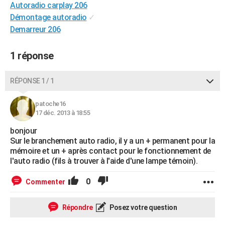
Autoradio carplay 206
City break
Voyage de noces
Climat
Destinations
Voyage nature
Forum
+
PHOTO
Démontage autoradio
✓
Demarreur 206
GUIDES D'ACHAT
BONS PLANS
1 réponse
CARTE DE VOEUX
RÉPONSE 1 / 1
Carte Bonne année
Carte Pâques
Carte de Noël
Carte Saint-Valentin
Carte d'anniversaire
DICTIONNAIRE
patoche16
Biographies
Expressions
Dictionnaire
Citations
Proverbes
17 déc. 2013 à 18:55
PROGRAMME TV
bonjour
COPAINS D'AVANT
Sur le branchement auto radio, il y a un + permanent pour la
mémoire et un + après contact pour le fonctionnement de
Se connecter
Collèges
Universités
Service militaire
S'inscrire
Lycées
Primaires
Entreprises
Avis de recherche
AVIS DE DÉCÈS
l'auto radio (fils à trouver à l'aide d'une lampe témoin).
FORUM
0
Commenter
Lifestyle
Sport
Television
Cinema
Bricolage
Culture
Auto
Voyage
Répondre
Posez votre question