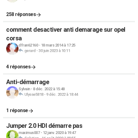
258 réponses
comment desactiver anti demarage sur opel
corsa
dfran62160
-
18 mars 2014 à 17:25
gerard
-
30 juin 2023 à 10:11
4 réponses
Anti-démarrage
Sylvain
-
8 déc. 2022 à 15:48
Ulysse5818
-
9 déc. 2022 à 18:44
1 réponse
Jumper 2.0 HDI démarre pas
maximus007
-
12 janv. 2020 à 19:47