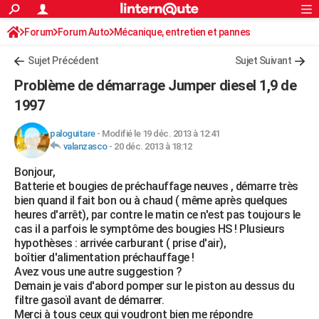
ACTUALITÉS
Forum
Forum Auto
Mécanique, entretien et pannes
Connexion
S'inscrire
Rechercher
Société
Education
Villes
Politique
Faits Divers
Monde
+
SPORT
Sujet Précédent
Sujet Suivant
Football
Cyclisme
Forum
Coupe du monde 2026
Tennis
Rugby
CULTURE
Problème de démarrage Jumper diesel 1,9 de
TNT
Cinéma
Musique
Programme TV
Streaming
Sorties cinéma
+
1997
FINANCE
Impôts
Immobilier
Banque
Crédit
Retraite
Epargne
Risques naturels par ville
Assurance
AUTO
paloguitare
-
Modifié le 19 déc. 2013 à 12:41
valanzasco
-
20 déc. 2013 à 18:12
Réserver un essai
Berlines
Forum auto
Essais
Citadines
SUV
+
HIGH-TECH
Bonjour,
Batterie et bougies de préchauffage neuves , démarre très
Meilleur smartphone
Ordinateurs
Guide high-tech
Mobiles
Internet
Jeux vidéo
+
BRICOLAGE
bien quand il fait bon ou à chaud ( même après quelques
heures d'arrêt), par contre le matin ce n'est pas toujours le
Aménagement intérieur
Cuisine
Jardinage
+
Forum
Extérieur
Salle de bains
Rangement
WEEK-END
cas il a parfois le symptôme des bougies HS ! Plusieurs
hypothèses : arrivée carburant ( prise d'air),
Escapades
Expositions
Week-end nature
Guides de France
Patrimoine
Musées
+
LIFESTYLE
boîtier d'alimentation préchauffage !
Avez vous une autre suggestion ?
Bien-être
Mode
+
Art de vivre
Loisirs
Modes de vie
SANTE
Demain je vais d'abord pomper sur le piston au dessus du
filtre gasoïl avant de démarrer.
Guide de la santé
Médicaments
+
Alimentation
Maladies
Sommeil
VOYAGE
Merci à tous ceux qui voudront bien me répondre