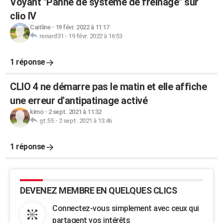
Voyant "Panne de système de freinage" sur
clio IV
Caitline
-
19 févr. 2022 à 11:17
renard31
-
19 févr. 2022 à 16:53
1 réponse
CLIO 4 ne démarre pas le matin et elle affiche
une erreur d'antipatinage activé
kimo
-
2 sept. 2021 à 11:32
gt.55
-
2 sept. 2021 à 13:46
1 réponse
DEVENEZ MEMBRE EN QUELQUES CLICS
Connectez-vous simplement avec ceux qui
partagent vos intérêts