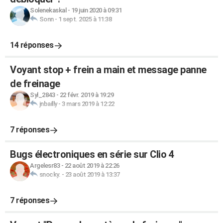
Solenekaskal
-
19 juin 2020 à 09:31
Sonn
-
1 sept. 2025 à 11:38
14 réponses
Voyant stop + frein a main et message panne
de freinage
Syl_2843
-
22 févr. 2019 à 19:29
jnbailly
-
3 mars 2019 à 12:22
7 réponses
Bugs électroniques en série sur Clio 4
Argelesr83
-
22 août 2019 à 22:26
snocky.
-
23 août 2019 à 13:37
7 réponses