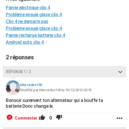
City break
Voyage de noces
Climat
Destinations
Voyage nature
Forum
+
PHOTO
Panne electrique clio 4
Problème essuie glace clio 4
GUIDES D'ACHAT
Clio 4 ne demarre pas
Probleme essuie glace clio 4
BONS PLANS
Panne recharge batterie clio 4
CARTE DE VOEUX
Android auto clio 4
✓
Carte Bonne année
Carte Pâques
Carte de Noël
Carte Saint-Valentin
Carte d'anniversaire
DICTIONNAIRE
2 réponses
Biographies
Expressions
Dictionnaire
Citations
Proverbes
PROGRAMME TV
RÉPONSE 1 / 2
COPAINS D'AVANT
Mercedes190
Se connecter
Collèges
Universités
Service militaire
S'inscrire
Lycées
Primaires
Entreprises
Avis de recherche
AVIS DE DÉCÈS
Modifié par Mercedes190 le 19/12/2013 20:15
Bonsoir surement ton alternateur qui a bouffe ta
FORUM
batterie.Donc change le.
Lifestyle
Sport
Television
Cinema
Bricolage
Culture
Auto
Voyage
0
Commenter