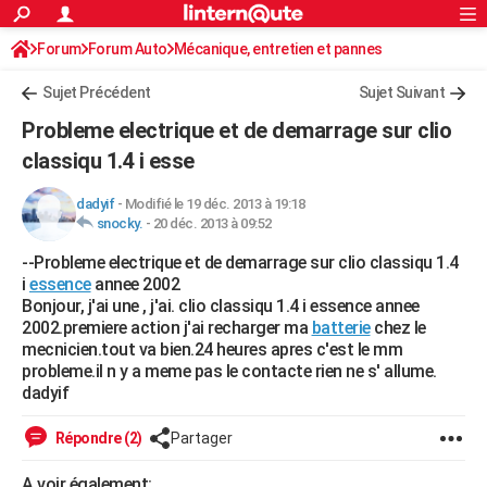
ACTUALITÉS
Forum
Forum Auto
Mécanique, entretien et pannes
Connexion
S'inscrire
Rechercher
Société
Education
Villes
Politique
Faits Divers
Monde
+
SPORT
Sujet Précédent
Sujet Suivant
Football
Cyclisme
Forum
Coupe du monde 2026
Tennis
Rugby
CULTURE
Probleme electrique et de demarrage sur clio
TNT
Cinéma
Musique
Programme TV
Streaming
Sorties cinéma
+
classiqu 1.4 i esse
FINANCE
Impôts
Immobilier
Banque
Crédit
Retraite
Epargne
Risques naturels par ville
Assurance
AUTO
dadyif
-
Modifié le 19 déc. 2013 à 19:18
snocky.
-
20 déc. 2013 à 09:52
Réserver un essai
Berlines
Forum auto
Essais
Citadines
SUV
+
HIGH-TECH
--Probleme electrique et de demarrage sur clio classiqu 1.4
i
essence
annee 2002
Meilleur smartphone
Ordinateurs
Guide high-tech
Mobiles
Internet
Jeux vidéo
+
BRICOLAGE
Bonjour, j'ai une , j'ai. clio classiqu 1.4 i essence annee
2002.premiere action j'ai recharger ma
batterie
chez le
Aménagement intérieur
Cuisine
Jardinage
+
Forum
Extérieur
Salle de bains
Rangement
WEEK-END
mecnicien.tout va bien.24 heures apres c'est le mm
probleme.il n y a meme pas le contacte rien ne s' allume.
Escapades
Expositions
Week-end nature
Guides de France
Patrimoine
Musées
+
LIFESTYLE
dadyif
Bien-être
Mode
+
Art de vivre
Loisirs
Modes de vie
SANTE
Répondre (2)
Partager
Guide de la santé
Médicaments
+
Alimentation
Maladies
Sommeil
VOYAGE
A voir également: