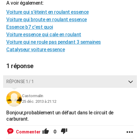
A voir également:
City break
Voyage de noces
Climat
Destinations
Voyage nature
Forum
+
PHOTO
Voiture qui s'éteint en roulant essence
Voiture qui broute en roulant essence
GUIDES D'ACHAT
Essence b7 c'est quoi
BONS PLANS
Voiture essence qui cale en roulant
Voiture qui ne roule pas pendant 3 semaines
CARTE DE VOEUX
Catalyseur voiture essence
Carte Bonne année
Carte Pâques
Carte de Noël
Carte Saint-Valentin
Carte d'anniversaire
DICTIONNAIRE
1 réponse
Biographies
Expressions
Dictionnaire
Citations
Proverbes
PROGRAMME TV
RÉPONSE 1 / 1
COPAINS D'AVANT
Se connecter
Collèges
Universités
Service militaire
S'inscrire
Lycées
Primaires
Entreprises
Avis de recherche
Castormalin
AVIS DE DÉCÈS
25 déc. 2013 à 21:12
FORUM
Bonjour,probablement un défaut dans le circuit de
carburant.
Lifestyle
Sport
Television
Cinema
Bricolage
Culture
Auto
Voyage
0
Commenter