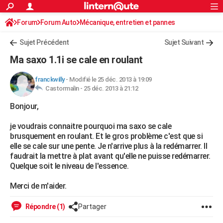
ACTUALITÉS
Forum
Forum Auto
Mécanique, entretien et pannes
Connexion
S'inscrire
Rechercher
Société
Education
Villes
Politique
Faits Divers
Monde
+
SPORT
Sujet Précédent
Sujet Suivant
Football
Cyclisme
Forum
Coupe du monde 2026
Tennis
Rugby
CULTURE
Ma saxo 1.1i se cale en roulant
TNT
Cinéma
Musique
Programme TV
Streaming
Sorties cinéma
+
FINANCE
franckwilly
-
Modifié le 25 déc. 2013 à 19:09
Castormalin -
25 déc. 2013 à 21:12
Impôts
Immobilier
Banque
Crédit
Retraite
Epargne
Risques naturels par ville
Assurance
AUTO
Bonjour,
Réserver un essai
Berlines
Forum auto
Essais
Citadines
SUV
+
HIGH-TECH
je voudrais connaitre pourquoi ma saxo se cale
Meilleur smartphone
Ordinateurs
Guide high-tech
Mobiles
Internet
Jeux vidéo
+
BRICOLAGE
brusquement en roulant. Et le gros problème c'est que si
elle se cale sur une pente. Je n'arrive plus à la redémarrer. Il
Aménagement intérieur
Cuisine
Jardinage
+
Forum
Extérieur
Salle de bains
Rangement
WEEK-END
faudrait la mettre à plat avant qu'elle ne puisse redémarrer.
Quelque soit le niveau de l'essence.
Escapades
Expositions
Week-end nature
Guides de France
Patrimoine
Musées
+
LIFESTYLE
Merci de m'aider.
Bien-être
Mode
+
Art de vivre
Loisirs
Modes de vie
SANTE
Répondre (1)
Partager
Guide de la santé
Médicaments
+
Alimentation
Maladies
Sommeil
VOYAGE