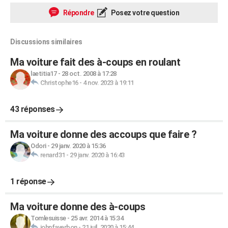
Répondre
Posez votre question
Discussions similaires
Ma voiture fait des à-coups en roulant
laetitia17
-
28 oct. 2008 à 17:28
Christophe16
-
4 nov. 2023 à 19:11
43 réponses
Ma voiture donne des accoups que faire ?
Odori
-
29 janv. 2020 à 15:36
renard31
-
29 janv. 2020 à 16:43
1 réponse
Ma voiture donne des à-coups
Tomlesuisse
-
25 avr. 2014 à 15:34
johnfaverbon
-
21 juil. 2020 à 15:44