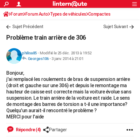
ACTUALITÉS
Forum
Forum Auto
Types de véhicules
Connexion
S'inscrire
Compactes
Rechercher
Société
Education
Villes
Politique
Faits Divers
Monde
+
SPORT
Sujet Précédent
Sujet Suivant
Football
Cyclisme
Forum
Coupe du monde 2026
Tennis
Rugby
CULTURE
Problème train arrière de 306
TNT
Cinéma
Musique
Programme TV
Streaming
Sorties cinéma
+
FINANCE
philisa85
-
Modifié le 25 déc. 2013 à 19:52
Impôts
Immobilier
Banque
Crédit
Retraite
Epargne
Risques naturels par ville
Assurance
AUTO
Georges106
-
3 janv. 2014 à 21:01
Réserver un essai
Berlines
Forum auto
Essais
Citadines
SUV
+
HIGH-TECH
Bonjour,
j'ai remplacé les roulements de bras de suspension arrière
Meilleur smartphone
Ordinateurs
Guide high-tech
Mobiles
Internet
Jeux vidéo
+
BRICOLAGE
(droit et gauche sur une 306) et depuis le remontage ma
hauteur de caisse est correcte mais la voiture évolue sans
Aménagement intérieur
Cuisine
Jardinage
+
Forum
Extérieur
Salle de bains
Rangement
WEEK-END
suspension. Le train arrière de la voiture est raide. Le sens
de montage des barres de torsion a t-il une importance?
Escapades
Expositions
Week-end nature
Guides de France
Patrimoine
Musées
+
LIFESTYLE
Quelqu'un aurait-il rencontré le problème ?
MERCI pour l'aide
Bien-être
Mode
+
Art de vivre
Loisirs
Modes de vie
SANTE
Répondre (4)
Partager
Guide de la santé
Médicaments
+
Alimentation
Maladies
Sommeil
VOYAGE