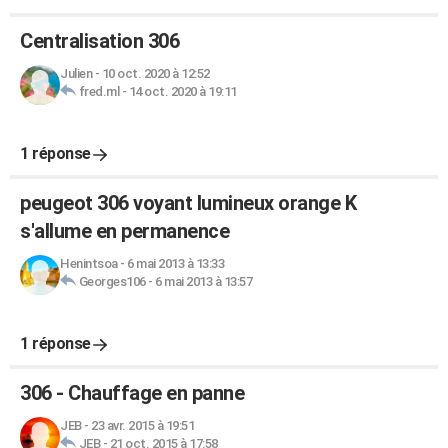
Centralisation 306
Julien
-
10 oct. 2020 à 12:52
fred.ml
-
14 oct. 2020 à 19:11
1 réponse
peugeot 306 voyant lumineux orange K
s'allume en permanence
Henintsoa
-
6 mai 2013 à 13:33
Georges106
-
6 mai 2013 à 13:57
1 réponse
306 - Chauffage en panne
JEB
-
23 avr. 2015 à 19:51
JEB
-
21 oct. 2015 à 17:58