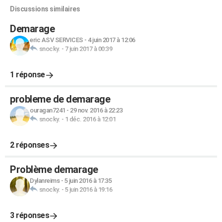
Discussions similaires
Demarage
eric ASV SERVICES
-
4 juin 2017 à 12:06
snocky.
-
7 juin 2017 à 00:39
1 réponse
probleme de demarage
ouragan7241
-
29 nov. 2016 à 22:23
snocky.
-
1 déc. 2016 à 12:01
2 réponses
Problème demarage
Dylanreims
-
5 juin 2016 à 17:35
snocky.
-
5 juin 2016 à 19:16
3 réponses