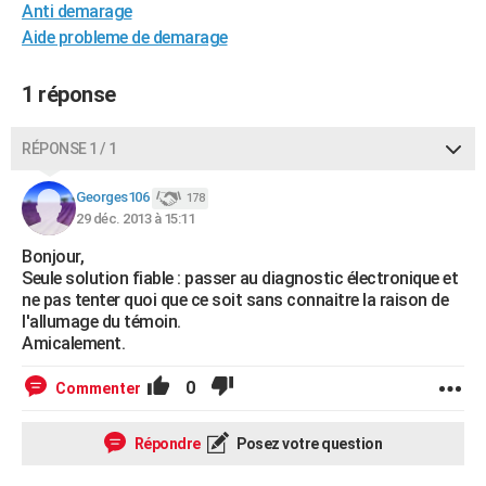
Anti demarage
City break
Voyage de noces
Climat
Destinations
Voyage nature
Forum
+
PHOTO
Aide probleme de demarage
GUIDES D'ACHAT
1 réponse
BONS PLANS
RÉPONSE 1 / 1
CARTE DE VOEUX
Carte Bonne année
Carte Pâques
Carte de Noël
Carte Saint-Valentin
Carte d'anniversaire
Georges106
178
DICTIONNAIRE
29 déc. 2013 à 15:11
Biographies
Expressions
Dictionnaire
Citations
Proverbes
PROGRAMME TV
Bonjour,
Seule solution fiable : passer au diagnostic électronique et
COPAINS D'AVANT
ne pas tenter quoi que ce soit sans connaitre la raison de
l'allumage du témoin.
Se connecter
Collèges
Universités
Service militaire
S'inscrire
Lycées
Primaires
Entreprises
Avis de recherche
AVIS DE DÉCÈS
Amicalement.
FORUM
0
Commenter
Lifestyle
Sport
Television
Cinema
Bricolage
Culture
Auto
Voyage
Répondre
Posez votre question