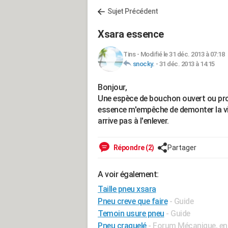
Sujet Précédent
Xsara essence
Tins
-
Modifié le 31 déc. 2013 à 07:18
snocky.
-
31 déc. 2013 à 14:15
Bonjour,
Une espèce de bouchon ouvert ou pro
essence m'empêche de demonter la viel
arrive pas à l'enlever.
Répondre (2)
Partager
A voir également:
Taille pneu xsara
Pneu creve que faire
- Guide
Temoin usure pneu
- Guide
Pneu craquelé
-
Forum Mécanique, ent