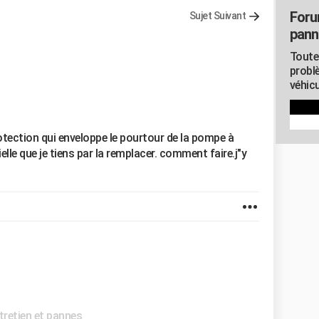
Foru
Sujet Suivant
pann
Toute
probl
véhicu
tection qui enveloppe le pourtour de la pompe à
le que je tiens par la remplacer. comment faire.j"y
retien et pannes