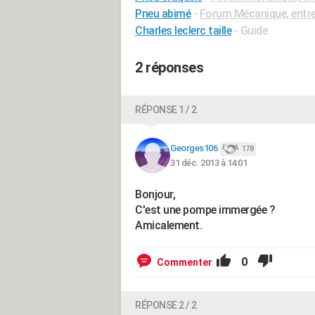
Pneu abimé
-
Forum Mécanique, entre
Charles leclerc taille
- Guide
2 réponses
RÉPONSE 1 / 2
Georges106
178
31 déc. 2013 à 14:01
Bonjour,
C'est une pompe immergée ?
Amicalement.
0
Commenter
RÉPONSE 2 / 2