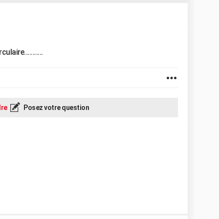
laire...........
re
Posez votre question