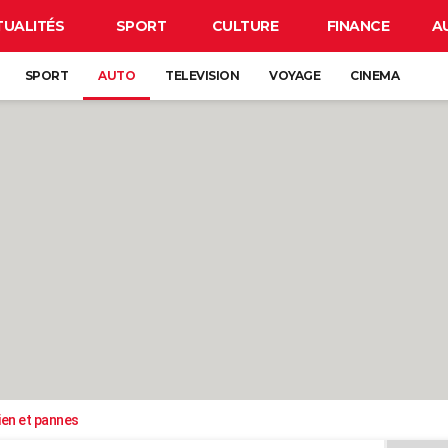
TUALITÉS
SPORT
CULTURE
FINANCE
A
SPORT
AUTO
TELEVISION
VOYAGE
CINEMA
ien et pannes