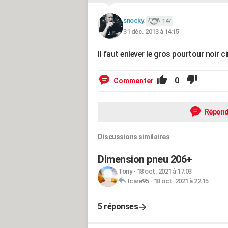
snocky.
147
31 déc. 2013 à 14:15
Il faut enlever le gros pourtour noir circu
0
Commenter
Répond
Discussions similaires
Dimension pneu 206+
Tony
-
18 oct. 2021 à 17:03
Icare95
-
18 oct. 2021 à 22:15
5 réponses