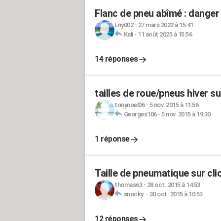
Flanc de pneu abîmé : danger
Lny002
-
27 mars 2022 à 15:41
Kali
-
11 août 2025 à 15:56
14 réponses
tailles de roue/pneus hiver su
tonynoel06
-
5 nov. 2015 à 11:56
Georges106
-
5 nov. 2015 à 19:30
1 réponse
Taille de pneumatique sur cli
thomas63
-
28 oct. 2015 à 14:53
snocky.
-
30 oct. 2015 à 10:53
12 réponses