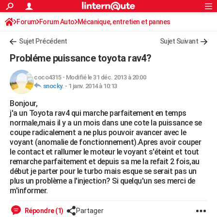
ACTUALITÉS
Forum
Forum Auto
Mécanique, entretien et pannes
Connexion
S'inscrire
Rechercher
Société
Education
Villes
Politique
Faits Divers
Monde
+
SPORT
Sujet Précédent
Sujet Suivant
Football
Cyclisme
Forum
Coupe du monde 2026
Tennis
Rugby
CULTURE
Probléme puissance toyota rav4?
TNT
Cinéma
Musique
Programme TV
Streaming
Sorties cinéma
+
FINANCE
coco4315
-
Modifié le 31 déc. 2013 à 20:00
snocky.
-
1 janv. 2014 à 10:13
Impôts
Immobilier
Banque
Crédit
Retraite
Epargne
Risques naturels par ville
Assurance
AUTO
Bonjour,
Réserver un essai
Berlines
Forum auto
Essais
Citadines
SUV
+
HIGH-TECH
j'a un Toyota rav4 qui marche parfaitement en temps
normale,mais il y a un mois dans une cote la puissance se
Meilleur smartphone
Ordinateurs
Guide high-tech
Mobiles
Internet
Jeux vidéo
+
BRICOLAGE
coupe radicalement a ne plus pouvoir avancer avec le
voyant (anomalie de fonctionnement).Apres avoir couper
Aménagement intérieur
Cuisine
Jardinage
+
Forum
Extérieur
Salle de bains
Rangement
WEEK-END
le contact et rallumer le moteur le voyant s'éteint et tout
remarche parfaitement et depuis sa me la refait 2 fois,au
Escapades
Expositions
Week-end nature
Guides de France
Patrimoine
Musées
+
LIFESTYLE
début je parter pour le turbo mais esque se serait pas un
plus un problème a l'injection? Si quelqu'un ses merci de
Bien-être
Mode
+
Art de vivre
Loisirs
Modes de vie
SANTE
m'informer.
Guide de la santé
Médicaments
+
Alimentation
Maladies
Sommeil
VOYAGE
Répondre (1)
Partager