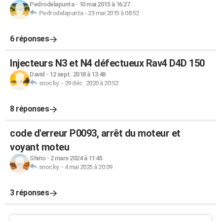
Pedrodelapunta
-
10 mai 2015 à 16:27
Pedrodelapunta
-
23 mai 2015 à 08:52
6 réponses
Injecteurs N3 et N4 défectueux Rav4 D4D 150
David
-
12 sept. 2018 à 13:48
snocky.
-
29 déc. 2020 à 20:52
8 réponses
code d'erreur P0093, arrêt du moteur et
voyant moteu
Shirio
-
2 mars 2024 à 11:45
snocky.
-
4 mai 2025 à 20:09
3 réponses