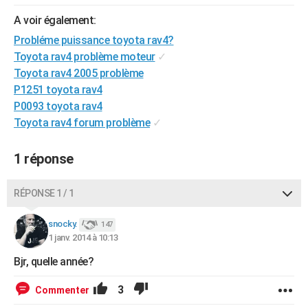
City break
Voyage de noces
Climat
Destinations
Voyage nature
Forum
+
PHOTO
A voir également:
Probléme puissance toyota rav4?
GUIDES D'ACHAT
Toyota rav4 problème moteur
✓
BONS PLANS
Toyota rav4 2005 problème
P1251 toyota rav4
CARTE DE VOEUX
P0093 toyota rav4
Toyota rav4 forum problème
✓
Carte Bonne année
Carte Pâques
Carte de Noël
Carte Saint-Valentin
Carte d'anniversaire
DICTIONNAIRE
Biographies
Expressions
Dictionnaire
Citations
Proverbes
PROGRAMME TV
1 réponse
COPAINS D'AVANT
RÉPONSE 1 / 1
Se connecter
Collèges
Universités
Service militaire
S'inscrire
Lycées
Primaires
Entreprises
Avis de recherche
AVIS DE DÉCÈS
snocky.
147
1 janv. 2014 à 10:13
FORUM
Bjr, quelle année?
Lifestyle
Sport
Television
Cinema
Bricolage
Culture
Auto
Voyage
3
Commenter