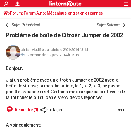
ACTUALITÉS
Forum
Forum Auto
Mécanique, entretien et pannes
Connexion
S'inscrire
Rechercher
Société
Education
Villes
Politique
Faits Divers
Monde
+
SPORT
Sujet Précédent
Sujet Suivant
Football
Cyclisme
Forum
Coupe du monde 2026
Tennis
Rugby
CULTURE
Problème de boîte de Citroën Jumper de 2002
TNT
Cinéma
Musique
Programme TV
Streaming
Sorties cinéma
+
FINANCE
chris
-
Modifié par chris le 2/01/2014 13:14
Impôts
Immobilier
Banque
Crédit
Retraite
Epargne
Risques naturels par ville
Assurance
AUTO
Castormalin -
2 janv. 2014 à 15:39
Réserver un essai
Berlines
Forum auto
Essais
Citadines
SUV
+
HIGH-TECH
Bonjour,
Meilleur smartphone
Ordinateurs
Guide high-tech
Mobiles
Internet
Jeux vidéo
+
BRICOLAGE
J'ai un problème avec un citroën Jumper de 2002 avec la
boîte de vitesse, la marche arrière, la 1, la 2, la 3, ne passe
Aménagement intérieur
Cuisine
Jardinage
+
Forum
Extérieur
Salle de bains
Rangement
WEEK-END
pas.4 et 5 passe nikel. Certains me dise que ca peut venir de
la fourchette ou du cable!Merci de vos réponses
Escapades
Expositions
Week-end nature
Guides de France
Patrimoine
Musées
+
LIFESTYLE
Répondre (1)
Partager
Bien-être
Mode
+
Art de vivre
Loisirs
Modes de vie
SANTE
A voir également:
Guide de la santé
Médicaments
+
Alimentation
Maladies
Sommeil
VOYAGE