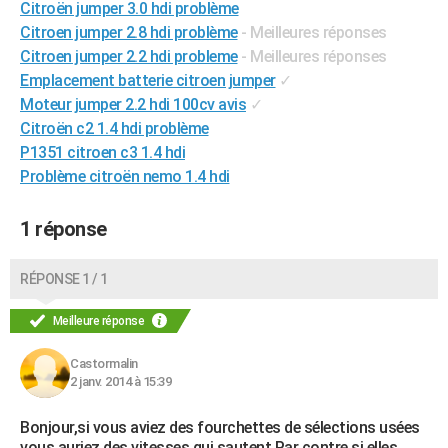
Citroën jumper 3.0 hdi problème
City break
Voyage de noces
Climat
Destinations
Voyage nature
Forum
+
PHOTO
Citroen jumper 2.8 hdi problème
- Meilleures réponses
Citroen jumper 2.2 hdi probleme
- Meilleures réponses
GUIDES D'ACHAT
Emplacement batterie citroen jumper
✓
Moteur jumper 2.2 hdi 100cv avis
✓
BONS PLANS
Citroën c2 1.4 hdi problème
CARTE DE VOEUX
P1351 citroen c3 1.4 hdi
Problème citroën nemo 1.4 hdi
Carte Bonne année
Carte Pâques
Carte de Noël
Carte Saint-Valentin
Carte d'anniversaire
DICTIONNAIRE
Biographies
Expressions
Dictionnaire
Citations
Proverbes
1 réponse
PROGRAMME TV
COPAINS D'AVANT
RÉPONSE 1 / 1
Se connecter
Collèges
Universités
Service militaire
S'inscrire
Lycées
Primaires
Entreprises
Avis de recherche
AVIS DE DÉCÈS
Meilleure réponse
FORUM
Castormalin
2 janv. 2014 à 15:39
Lifestyle
Sport
Television
Cinema
Bricolage
Culture
Auto
Voyage
Bonjour,si vous aviez des fourchettes de sélections usées
vous auriez des vitesses qui sautent.Par contre,si elles