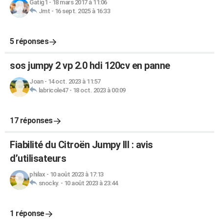
Gatig1
-
18 mars 2017 à 11:06
Jmt
-
16 sept. 2025 à 16:33
5 réponses
sos jumpy 2 vp 2.0 hdi 120cv en panne
Joan
-
14 oct. 2023 à 11:57
labricole47
-
18 oct. 2023 à 00:09
17 réponses
Fiabilité du Citroën Jumpy III : avis
d’utilisateurs
philax
-
10 août 2023 à 17:13
snocky.
-
10 août 2023 à 23:44
1 réponse