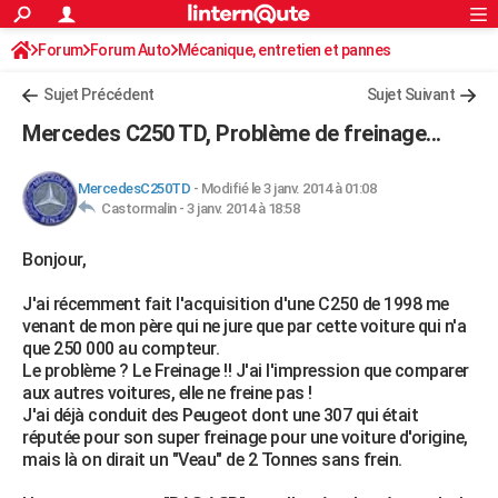
ACTUALITÉS
Forum
Forum Auto
Mécanique, entretien et pannes
Connexion
S'inscrire
Rechercher
Société
Education
Villes
Politique
Faits Divers
Monde
+
SPORT
Sujet Précédent
Sujet Suivant
Football
Cyclisme
Forum
Coupe du monde 2026
Tennis
Rugby
CULTURE
Mercedes C250 TD, Problème de freinage...
TNT
Cinéma
Musique
Programme TV
Streaming
Sorties cinéma
+
FINANCE
MercedesC250TD
-
Modifié le 3 janv. 2014 à 01:08
Impôts
Immobilier
Banque
Crédit
Retraite
Epargne
Risques naturels par ville
Assurance
AUTO
Castormalin -
3 janv. 2014 à 18:58
Réserver un essai
Berlines
Forum auto
Essais
Citadines
SUV
+
HIGH-TECH
Bonjour,
Meilleur smartphone
Ordinateurs
Guide high-tech
Mobiles
Internet
Jeux vidéo
+
BRICOLAGE
J'ai récemment fait l'acquisition d'une C250 de 1998 me
venant de mon père qui ne jure que par cette voiture qui n'a
Aménagement intérieur
Cuisine
Jardinage
+
Forum
Extérieur
Salle de bains
Rangement
WEEK-END
que 250 000 au compteur.
Le problème ? Le Freinage !! J'ai l'impression que comparer
Escapades
Expositions
Week-end nature
Guides de France
Patrimoine
Musées
+
LIFESTYLE
aux autres voitures, elle ne freine pas !
J'ai déjà conduit des Peugeot dont une 307 qui était
Bien-être
Mode
+
Art de vivre
Loisirs
Modes de vie
SANTE
réputée pour son super freinage pour une voiture d'origine,
mais là on dirait un "Veau" de 2 Tonnes sans frein.
Guide de la santé
Médicaments
+
Alimentation
Maladies
Sommeil
VOYAGE