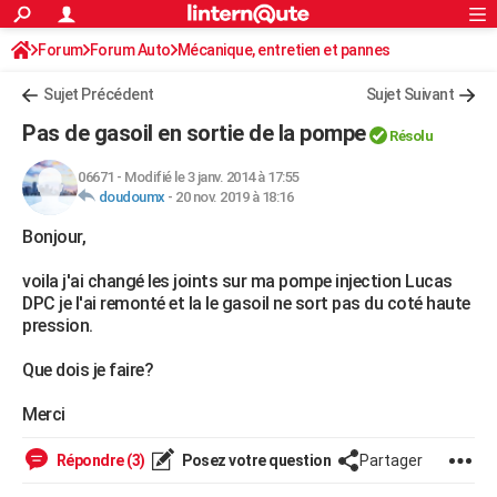
ACTUALITÉS
Forum
Forum Auto
Mécanique, entretien et pannes
Connexion
S'inscrire
Rechercher
Société
Education
Villes
Politique
Faits Divers
Monde
+
SPORT
Sujet Précédent
Sujet Suivant
Football
Cyclisme
Forum
Coupe du monde 2026
Tennis
Rugby
CULTURE
Pas de gasoil en sortie de la pompe
Résolu
TNT
Cinéma
Musique
Programme TV
Streaming
Sorties cinéma
+
FINANCE
06671
-
Modifié le 3 janv. 2014 à 17:55
doudoumx
-
20 nov. 2019 à 18:16
Impôts
Immobilier
Banque
Crédit
Retraite
Epargne
Risques naturels par ville
Assurance
AUTO
Bonjour,
Réserver un essai
Berlines
Forum auto
Essais
Citadines
SUV
+
HIGH-TECH
voila j'ai changé les joints sur ma pompe injection Lucas
Meilleur smartphone
Ordinateurs
Guide high-tech
Mobiles
Internet
Jeux vidéo
+
BRICOLAGE
DPC je l'ai remonté et la le gasoil ne sort pas du coté haute
pression.
Aménagement intérieur
Cuisine
Jardinage
+
Forum
Extérieur
Salle de bains
Rangement
WEEK-END
Que dois je faire?
Escapades
Expositions
Week-end nature
Guides de France
Patrimoine
Musées
+
LIFESTYLE
Merci
Bien-être
Mode
+
Art de vivre
Loisirs
Modes de vie
SANTE
Répondre (3)
Posez votre question
Partager
Guide de la santé
Médicaments
+
Alimentation
Maladies
Sommeil
VOYAGE