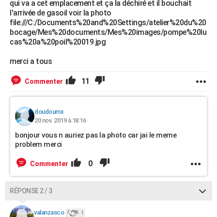
qui va a cet emplacement et ça la déchiré et il bouchait
l'arrivée de gasoil voir la photo
file:///C:/Documents%20and%20Settings/atelier%20du%20
bocage/Mes%20documents/Mes%20images/pompe%20lu
cas%20a%20poil%20019.jpg
merci a tous
11
Commenter
doudoumx
20 nov. 2019 à 18:16
bonjour vous n auriez pas la photo car jai le meme
problem merci
0
Commenter
RÉPONSE 2 / 3
valanzasco
1