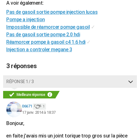
A voir également:
City break
Voyage de noces
Climat
Destinations
Voyage nature
Forum
+
PHOTO
Pas de gasoil sortie pompe injection lucas
Pompe a injection
GUIDES D'ACHAT
Impossible de réamorcer pompe gasoil
✓
BONS PLANS
Pas de gasoil sortie pompe 2.0 hdi
Réamorcer pompe à gasoil c4 1.6 hdi
✓
CARTE DE VOEUX
Injection a controler megane 3
Carte Bonne année
Carte Pâques
Carte de Noël
Carte Saint-Valentin
Carte d'anniversaire
DICTIONNAIRE
3 réponses
Biographies
Expressions
Dictionnaire
Citations
Proverbes
PROGRAMME TV
RÉPONSE 1 / 3
COPAINS D'AVANT
Se connecter
Collèges
Universités
Service militaire
S'inscrire
Lycées
Primaires
Entreprises
Avis de recherche
Meilleure réponse
AVIS DE DÉCÈS
06671
1
FORUM
17 janv. 2014 à 18:37
Lifestyle
Sport
Television
Cinema
Bricolage
Culture
Auto
Voyage
Bonjour,
en faite j'avais mis un joint torique trop gros sur la pièce