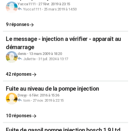
Yucca1111
-
27 févr. 2019 à 23:15
Yucca1111
-
25 mars 2019 à 14:50
9 réponses
Le message - injection a vérifier - apparaît au
démarrage
denis
-
13 mars 2009 à 18:20
Juliette
-
31 juil. 2024 à 13:17
42 réponses
Fuite au niveau de la pompe injection
Dreyy
-
6 févr. 2016 à 15:36
tom
-
27 nov. 2019 à 22:15
10 réponses
Fuite de gasoil pompe injection bosch 1.9 l td