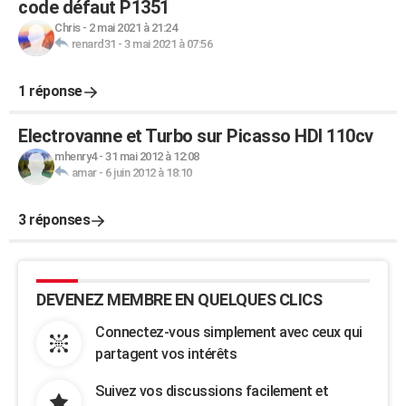
code défaut P1351
Chris
-
2 mai 2021 à 21:24
renard31
-
3 mai 2021 à 07:56
1 réponse
Electrovanne et Turbo sur Picasso HDI 110cv
mhenry4
-
31 mai 2012 à 12:08
amar
-
6 juin 2012 à 18:10
3 réponses
DEVENEZ MEMBRE EN QUELQUES CLICS
Connectez-vous simplement avec ceux qui
partagent vos intérêts
Suivez vos discussions facilement et