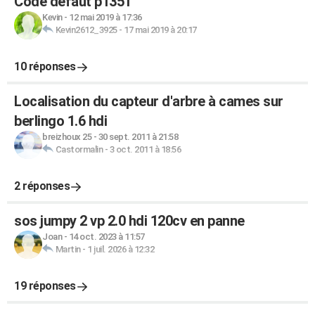
Code défaut p1351
Kevin
-
12 mai 2019 à 17:36
Kevin2612_3925
-
17 mai 2019 à 20:17
10 réponses
Localisation du capteur d'arbre à cames sur
berlingo 1.6 hdi
breizhoux 25
-
30 sept. 2011 à 21:58
Castormalin
-
3 oct. 2011 à 18:56
2 réponses
sos jumpy 2 vp 2.0 hdi 120cv en panne
Joan
-
14 oct. 2023 à 11:57
Martin
-
1 juil. 2026 à 12:32
19 réponses