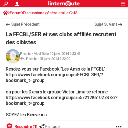
ACTUALITÉS
Forum
Discussions générales
Connexion
S'inscrire
Le Café
Rechercher
Société
Education
Villes
Politique
Faits Divers
Monde
+
SPORT
Sujet Précédent
Sujet Suivant
Football
Cyclisme
Forum
Coupe du monde 2026
Tennis
Rugby
CULTURE
La FFCBL/SER et ses clubs affiliés recrutent
TNT
Cinéma
Musique
Programme TV
Streaming
Sorties cinéma
+
des cibistes
FINANCE
Impôts
Immobilier
Banque
Crédit
Retraite
Epargne
Risques naturels par ville
Assurance
AUTO
Phenix
-
Modifié le 10 janv. 2014 à 23:46
Phenix -
15 janv. 2014 à 22:00
Réserver un essai
Berlines
Forum auto
Essais
Citadines
SUV
+
HIGH-TECH
Rendez-vous sur Facebook "Les Amis de la FFCBL"
https://www.facebook.com/groups/FFCBL.SER/?
Meilleur smartphone
Ordinateurs
Guide high-tech
Mobiles
Internet
Jeux vidéo
+
BRICOLAGE
bookmark_t=group
Aménagement intérieur
Cuisine
Jardinage
+
Forum
Extérieur
Salle de bains
Rangement
WEEK-END
ou pour les Dxeurs le groupe Victor Lima se reforme
https://www.facebook.com/groups/557212861027873/?
Escapades
Expositions
Week-end nature
Guides de France
Patrimoine
Musées
+
LIFESTYLE
bookmark_t=group
Bien-être
Mode
+
Art de vivre
Loisirs
Modes de vie
SANTE
SOYEZ les Bienvenus
Guide de la santé
Médicaments
+
Alimentation
Maladies
Sommeil
VOYAGE
Répondre (1)
Partager