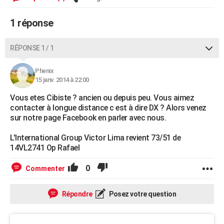
City break
Voyage de noces
Climat
Destinations
Voyage nature
Forum
+
PHOTO
1 réponse
GUIDES D'ACHAT
RÉPONSE 1 / 1
BONS PLANS
Phenix
CARTE DE VOEUX
15 janv. 2014 à 22:00
Carte Bonne année
Carte Pâques
Carte de Noël
Carte Saint-Valentin
Carte d'anniversaire
DICTIONNAIRE
Vous etes Cibiste ? ancien ou depuis peu. Vous aimez
contacter à longue distance c est à dire DX ? Alors venez
Biographies
Expressions
Dictionnaire
Citations
Proverbes
PROGRAMME TV
sur notre page Facebook en parler avec nous.
COPAINS D'AVANT
L'International Group Victor Lima revient 73/51 de
14VL2741 Op Rafael
Se connecter
Collèges
Universités
Service militaire
S'inscrire
Lycées
Primaires
Entreprises
Avis de recherche
AVIS DE DÉCÈS
0
Commenter
FORUM
Lifestyle
Sport
Television
Cinema
Bricolage
Culture
Auto
Voyage
Répondre
Posez votre question