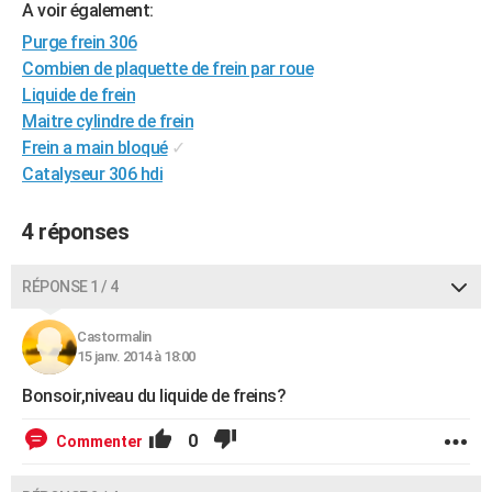
A voir également:
City break
Voyage de noces
Climat
Destinations
Voyage nature
Forum
+
PHOTO
Purge frein 306
Combien de plaquette de frein par roue
GUIDES D'ACHAT
Liquide de frein
BONS PLANS
Maitre cylindre de frein
Frein a main bloqué
✓
CARTE DE VOEUX
Catalyseur 306 hdi
Carte Bonne année
Carte Pâques
Carte de Noël
Carte Saint-Valentin
Carte d'anniversaire
DICTIONNAIRE
4 réponses
Biographies
Expressions
Dictionnaire
Citations
Proverbes
PROGRAMME TV
RÉPONSE 1 / 4
COPAINS D'AVANT
Se connecter
Collèges
Universités
Service militaire
S'inscrire
Lycées
Primaires
Entreprises
Avis de recherche
Castormalin
AVIS DE DÉCÈS
15 janv. 2014 à 18:00
FORUM
Bonsoir,niveau du liquide de freins?
Lifestyle
Sport
Television
Cinema
Bricolage
Culture
Auto
Voyage
0
Commenter