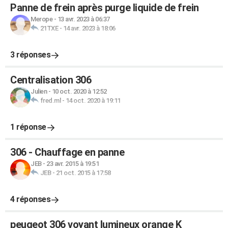
Panne de frein après purge liquide de frein
Merope
-
13 avr. 2023 à 06:37
21TXE
-
14 avr. 2023 à 18:06
3 réponses
Centralisation 306
Julien
-
10 oct. 2020 à 12:52
fred.ml
-
14 oct. 2020 à 19:11
1 réponse
306 - Chauffage en panne
JEB
-
23 avr. 2015 à 19:51
JEB
-
21 oct. 2015 à 17:58
4 réponses
peugeot 306 voyant lumineux orange K