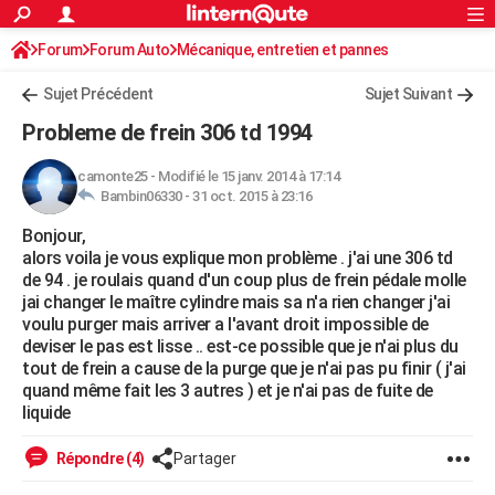
ACTUALITÉS
Forum
Forum Auto
Mécanique, entretien et pannes
Connexion
S'inscrire
Rechercher
Société
Education
Villes
Politique
Faits Divers
Monde
+
SPORT
Sujet Précédent
Sujet Suivant
Football
Cyclisme
Forum
Coupe du monde 2026
Tennis
Rugby
CULTURE
Probleme de frein 306 td 1994
TNT
Cinéma
Musique
Programme TV
Streaming
Sorties cinéma
+
FINANCE
camonte25
-
Modifié le 15 janv. 2014 à 17:14
Bambin06330 -
31 oct. 2015 à 23:16
Impôts
Immobilier
Banque
Crédit
Retraite
Epargne
Risques naturels par ville
Assurance
AUTO
Bonjour,
Réserver un essai
Berlines
Forum auto
Essais
Citadines
SUV
+
HIGH-TECH
alors voila je vous explique mon problème . j'ai une 306 td
de 94 . je roulais quand d'un coup plus de frein pédale molle
Meilleur smartphone
Ordinateurs
Guide high-tech
Mobiles
Internet
Jeux vidéo
+
BRICOLAGE
jai changer le maître cylindre mais sa n'a rien changer j'ai
voulu purger mais arriver a l'avant droit impossible de
Aménagement intérieur
Cuisine
Jardinage
+
Forum
Extérieur
Salle de bains
Rangement
WEEK-END
deviser le pas est lisse .. est-ce possible que je n'ai plus du
tout de frein a cause de la purge que je n'ai pas pu finir ( j'ai
Escapades
Expositions
Week-end nature
Guides de France
Patrimoine
Musées
+
LIFESTYLE
quand même fait les 3 autres ) et je n'ai pas de fuite de
liquide
Bien-être
Mode
+
Art de vivre
Loisirs
Modes de vie
SANTE
Répondre (4)
Partager
Guide de la santé
Médicaments
+
Alimentation
Maladies
Sommeil
VOYAGE