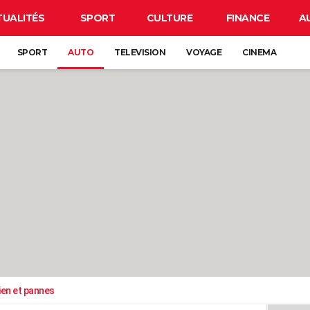
TUALITÉS
SPORT
CULTURE
FINANCE
A
SPORT
AUTO
TELEVISION
VOYAGE
CINEMA
ien et pannes