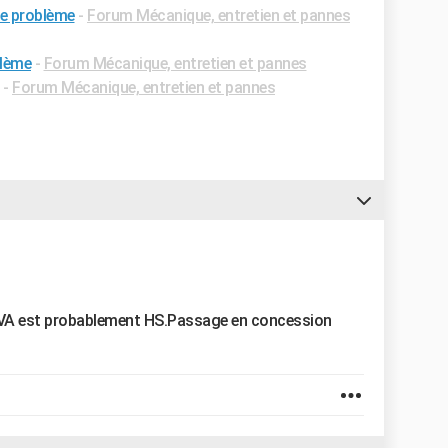
ue problème
-
Forum Mécanique, entretien et pannes
blème
-
Forum Mécanique, entretien et pannes
-
Forum Mécanique, entretien et pannes
 BVA est probablement HS.Passage en concession