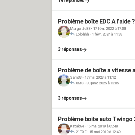
19 réponses
Problème boîte EDC A l’aide 
Margotte88
-
17 févr. 2022 à 17:08
Lolohhh
-
1 févr. 2024 à 11:38
3 réponses
Problème de boîte a vitesse
Sam33
-
17 mai 2023 à 11:12
XMS
-
30 janv. 2025 à 13:05
3 réponses
Problème boite auto Twingo 
Katak64
-
15 mai 2019 à 05:48
21TXE
-
15 mai 2019 à 12:49