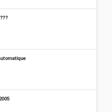
????
 automatique
2005