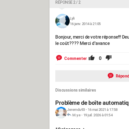
RÉPONSE 2 / 2
Lyli
16 janv. 2014 à 21:05
Bonjour, merci de votre réponse!!! De
le coût???? Merci d'avance
0
Commenter
Répond
Discussions similaires
Problème de boîte automatiq
Jeremdu93
-
16 mai 2021 à 17:58
M.y.e
-
19 juil. 2026 à 01:54