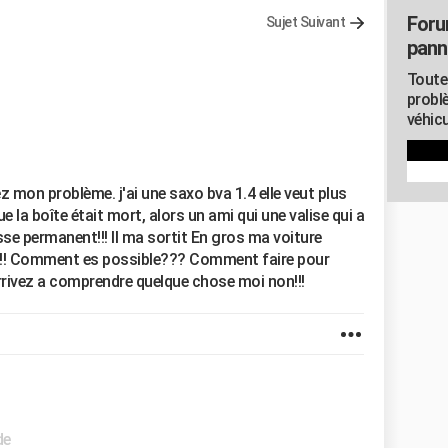
Foru
Sujet Suivant
pann
Toute
probl
véhicu
ez mon problème. j'ai une saxo bva 1.4 elle veut plus
ue la boîte était mort, alors un ami qui une valise qui a
sse permanent!!! Il ma sortit En gros ma voiture
/h!!! Comment es possible??? Comment faire pour
arrivez a comprendre quelque chose moi non!!!
de