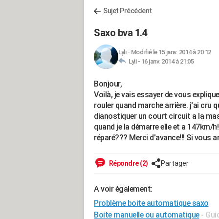
Sujet Précédent
Saxo bva 1.4
Lyli
-
Modifié le 15 janv. 2014 à 20:12
Lyli -
16 janv. 2014 à 21:05
Bonjour,
Voilà, je vais essayer de vous expliqu
rouler quand marche arrière. j'ai cru q
dianostiquer un court circuit a la ma
quand je la démarre elle et a 147km
réparé??? Merci d'avance!!! Si vous 
Répondre (2)
Partager
A voir également:
Problème boite automatique saxo
Boite manuelle ou automatique
- Gui