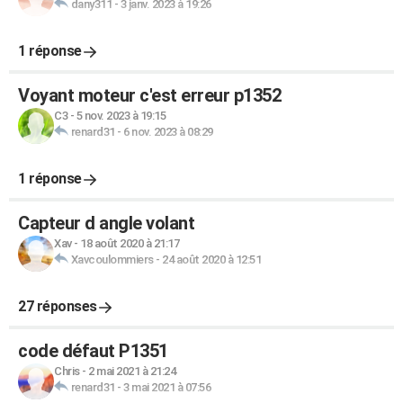
dany311
-
3 janv. 2023 à 19:26
1 réponse
Voyant moteur c'est erreur p1352
C3
-
5 nov. 2023 à 19:15
renard31
-
6 nov. 2023 à 08:29
1 réponse
Capteur d angle volant
Xav
-
18 août 2020 à 21:17
Xavcoulommiers
-
24 août 2020 à 12:51
27 réponses
code défaut P1351
Chris
-
2 mai 2021 à 21:24
renard31
-
3 mai 2021 à 07:56