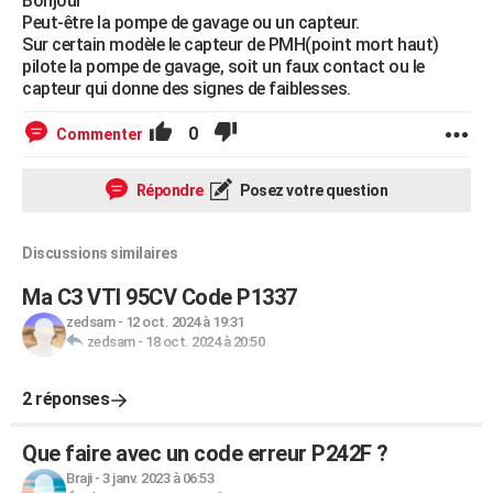
Bonjour
Peut-être la pompe de gavage ou un capteur.
Sur certain modèle le capteur de PMH(point mort haut)
pilote la pompe de gavage, soit un faux contact ou le
capteur qui donne des signes de faiblesses.
0
Commenter
Répondre
Posez votre question
Discussions similaires
Ma C3 VTI 95CV Code P1337
zedsam
-
12 oct. 2024 à 19:31
zedsam
-
18 oct. 2024 à 20:50
2 réponses
Que faire avec un code erreur P242F ?
Braji
-
3 janv. 2023 à 06:53