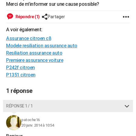
Merci de m'informer sur une cause possible?
City break
Voyage de noces
Climat
Destinations
Voyage nature
Forum
+
PHOTO
Répondre (1)
Partager
GUIDES D'ACHAT
A voir également:
BONS PLANS
Assurance citroen c8
CARTE DE VOEUX
Modele resiliation assurance auto
Resiliation assurance auto
Carte Bonne année
Carte Pâques
Carte de Noël
Carte Saint-Valentin
Carte d'anniversaire
DICTIONNAIRE
Premiere assurance voiture
P242f citroen
Biographies
Expressions
Dictionnaire
Citations
Proverbes
PROGRAMME TV
P1351 citroen
COPAINS D'AVANT
1 réponse
Se connecter
Collèges
Universités
Service militaire
S'inscrire
Lycées
Primaires
Entreprises
Avis de recherche
AVIS DE DÉCÈS
FORUM
RÉPONSE 1 / 1
Lifestyle
Sport
Television
Cinema
Bricolage
Culture
Auto
Voyage
patoche16
20 janv. 2014 à 10:54