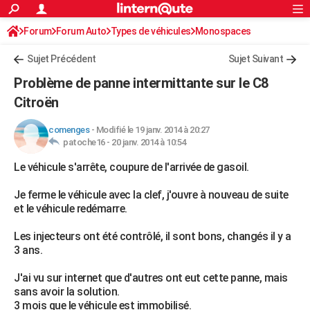
ACTUALITÉS
Forum
Forum Auto
Types de véhicules
Connexion
S'inscrire
Monospaces
Rechercher
Société
Education
Villes
Politique
Faits Divers
Monde
+
SPORT
Sujet Précédent
Sujet Suivant
Football
Cyclisme
Forum
Coupe du monde 2026
Tennis
Rugby
CULTURE
Problème de panne intermittante sur le C8
TNT
Cinéma
Musique
Programme TV
Streaming
Sorties cinéma
+
Citroën
FINANCE
Impôts
Immobilier
Banque
Crédit
Retraite
Epargne
Risques naturels par ville
Assurance
AUTO
comenges
-
Modifié le 19 janv. 2014 à 20:27
patoche16 -
20 janv. 2014 à 10:54
Réserver un essai
Berlines
Forum auto
Essais
Citadines
SUV
+
HIGH-TECH
Le véhicule s'arrête, coupure de l'arrivée de gasoil.
Meilleur smartphone
Ordinateurs
Guide high-tech
Mobiles
Internet
Jeux vidéo
+
BRICOLAGE
Je ferme le véhicule avec la clef, j'ouvre à nouveau de suite
et le véhicule redémarre.
Aménagement intérieur
Cuisine
Jardinage
+
Forum
Extérieur
Salle de bains
Rangement
WEEK-END
Les injecteurs ont été contrôlé, il sont bons, changés il y a
Escapades
Expositions
Week-end nature
Guides de France
Patrimoine
Musées
+
LIFESTYLE
3 ans.
Bien-être
Mode
+
Art de vivre
Loisirs
Modes de vie
SANTE
J'ai vu sur internet que d'autres ont eut cette panne, mais
sans avoir la solution.
Guide de la santé
Médicaments
+
Alimentation
Maladies
Sommeil
VOYAGE
3 mois que le véhicule est immobilisé.