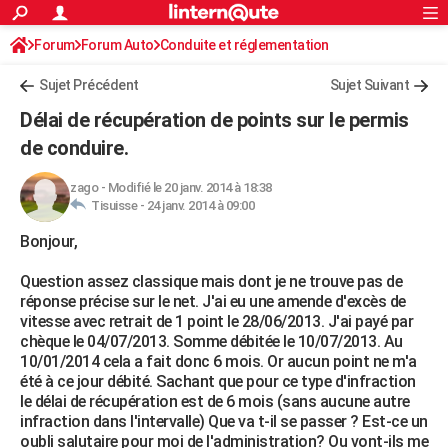
ACTUALITÉS
Forum
Forum Auto
Conduite et réglementation
Connexion
S'inscrire
Rechercher
Société
Education
Villes
Politique
Faits Divers
Monde
+
SPORT
Radars et permis
Sujet Précédent
Sujet Suivant
Football
Cyclisme
Forum
Coupe du monde 2026
Tennis
Rugby
CULTURE
Délai de récupération de points sur le permis
TNT
Cinéma
Musique
Programme TV
Streaming
Sorties cinéma
+
de conduire.
FINANCE
Impôts
Immobilier
Banque
Crédit
Retraite
Epargne
Risques naturels par ville
Assurance
AUTO
zago
-
Modifié le 20 janv. 2014 à 18:38
Tisuisse -
24 janv. 2014 à 09:00
Réserver un essai
Berlines
Forum auto
Essais
Citadines
SUV
+
HIGH-TECH
Bonjour,
Meilleur smartphone
Ordinateurs
Guide high-tech
Mobiles
Internet
Jeux vidéo
+
BRICOLAGE
Question assez classique mais dont je ne trouve pas de
réponse précise sur le net. J'ai eu une amende d'excès de
Aménagement intérieur
Cuisine
Jardinage
+
Forum
Extérieur
Salle de bains
Rangement
WEEK-END
vitesse avec retrait de 1 point le 28/06/2013. J'ai payé par
chèque le 04/07/2013. Somme débitée le 10/07/2013. Au
Escapades
Expositions
Week-end nature
Guides de France
Patrimoine
Musées
+
LIFESTYLE
10/01/2014 cela a fait donc 6 mois. Or aucun point ne m'a
été à ce jour débité. Sachant que pour ce type d'infraction
Bien-être
Mode
+
Art de vivre
Loisirs
Modes de vie
SANTE
le délai de récupération est de 6 mois (sans aucune autre
infraction dans l'intervalle) Que va t-il se passer ? Est-ce un
Guide de la santé
Médicaments
+
Alimentation
Maladies
Sommeil
VOYAGE
oubli salutaire pour moi de l'administration? Ou vont-ils me