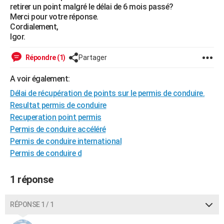
retirer un point malgré le délai de 6 mois passé?
City break
Voyage de noces
Climat
Destinations
Voyage nature
Forum
+
PHOTO
Merci pour votre réponse.
Cordialement,
GUIDES D'ACHAT
Igor.
BONS PLANS
Répondre (1)
Partager
CARTE DE VOEUX
A voir également:
Carte Bonne année
Carte Pâques
Carte de Noël
Carte Saint-Valentin
Carte d'anniversaire
Délai de récupération de points sur le permis de conduire.
DICTIONNAIRE
Resultat permis de conduire
Biographies
Expressions
Dictionnaire
Citations
Proverbes
PROGRAMME TV
Recuperation point permis
Permis de conduire accéléré
COPAINS D'AVANT
Permis de conduire international
Se connecter
Collèges
Universités
Service militaire
S'inscrire
Lycées
Primaires
Entreprises
Avis de recherche
Permis de conduire d
AVIS DE DÉCÈS
FORUM
1 réponse
Lifestyle
Sport
Television
Cinema
Bricolage
Culture
Auto
Voyage
RÉPONSE 1 / 1