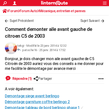
ACTUALITÉS
Forum
Forum Auto
Mécanique, entretien et pannes
Connexion
S'inscrire
Rechercher
Société
Education
Villes
Politique
Faits Divers
Monde
+
SPORT
Sujet Précédent
Sujet Suivant
Football
Cyclisme
Forum
Coupe du monde 2026
Tennis
Rugby
CULTURE
Comment demonter aile avant gauche de
TNT
Cinéma
Musique
Programme TV
Streaming
Sorties cinéma
+
citroen C5 de 2003
FINANCE
Impôts
Immobilier
Banque
Crédit
Retraite
Epargne
Risques naturels par ville
Assurance
AUTO
tekgi
-
Modifié le 23 janv. 2014 à 12:32
patoche16 -
25 janv. 2014 à 17:52
Réserver un essai
Berlines
Forum auto
Essais
Citadines
SUV
+
HIGH-TECH
Bonjour, je dois changer mon aile avant gauche de C5
Citroën de 2003 auriez vous des conseils a me donner pour
Meilleur smartphone
Ordinateurs
Guide high-tech
Mobiles
Internet
Jeux vidéo
+
BRICOLAGE
me facilite le démontage par avance merci
Aménagement intérieur
Cuisine
Jardinage
+
Forum
Extérieur
Salle de bains
Rangement
WEEK-END
Répondre (1)
Partager
Escapades
Expositions
Week-end nature
Guides de France
Patrimoine
Musées
+
LIFESTYLE
A voir également:
Bien-être
Mode
+
Art de vivre
Loisirs
Modes de vie
SANTE
Demontage siege avant berlingo
Démontage garniture coffre berlingo 2
Guide de la santé
Médicaments
+
Alimentation
Maladies
Sommeil
VOYAGE
Demontage tableau de bord berlingo phase 1
✓