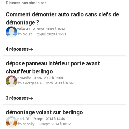
Discussions similaires
Comment démonter auto radio sans clefs de
démontage ?
will4041
-
20 sept. 2009 à 16:41
Sourcil
-
26 juil. 2020 à 16:31
4 réponses
dépose panneau intérieur porte avant
chauffeur berlingo
cruveilhe
-
3 nov. 2013 à 06:08
Georges106
-
3 nov. 2013 à 16:42
3 réponses
démontage volant sur berlingo
perlu08
-
19 sept. 2014 à 14:44
snocky.
-
19 sept. 2014 à 18:32