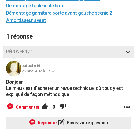
Demontage tableau de bord
City break
Voyage de noces
Climat
Destinations
Voyage nature
Forum
+
PHOTO
Démontage garniture porte avant gauche scenic 2
GUIDES D'ACHAT
Amortisseur avant
BONS PLANS
1 réponse
CARTE DE VOEUX
RÉPONSE 1 / 1
Carte Bonne année
Carte Pâques
Carte de Noël
Carte Saint-Valentin
Carte d'anniversaire
DICTIONNAIRE
patoche16
Biographies
Expressions
Dictionnaire
Citations
Proverbes
PROGRAMME TV
25 janv. 2014 à 17:52
COPAINS D'AVANT
Bonjour
Le mieux est d'acheter un revue technique, où tout y est
Se connecter
Collèges
Universités
Service militaire
S'inscrire
Lycées
Primaires
Entreprises
Avis de recherche
expliqué de façon méthodique
AVIS DE DÉCÈS
FORUM
0
Commenter
Lifestyle
Sport
Television
Cinema
Bricolage
Culture
Auto
Voyage
Répondre
Posez votre question