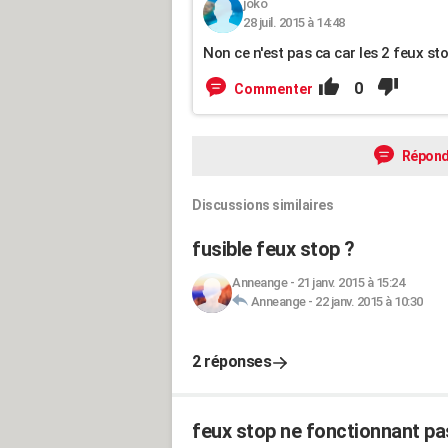
joko
28 juil. 2015 à 14:48
Non ce n'est pas ca car les 2 feux st
0
Commenter
Répond
Discussions similaires
fusible feux stop ?
Anneange
-
21 janv. 2015 à 15:24
Anneange
-
22 janv. 2015 à 10:30
2 réponses
feux stop ne fonctionnant pa