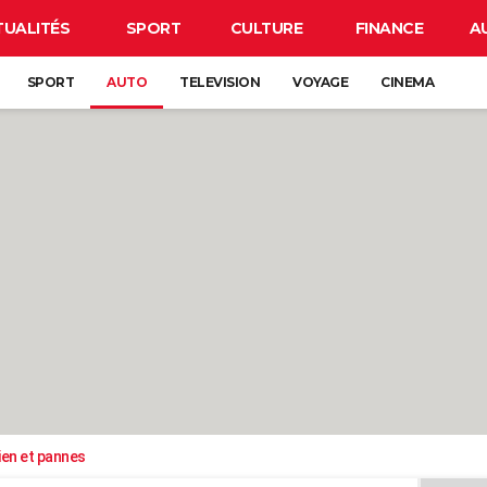
TUALITÉS
SPORT
CULTURE
FINANCE
A
SPORT
AUTO
TELEVISION
VOYAGE
CINEMA
ien et pannes