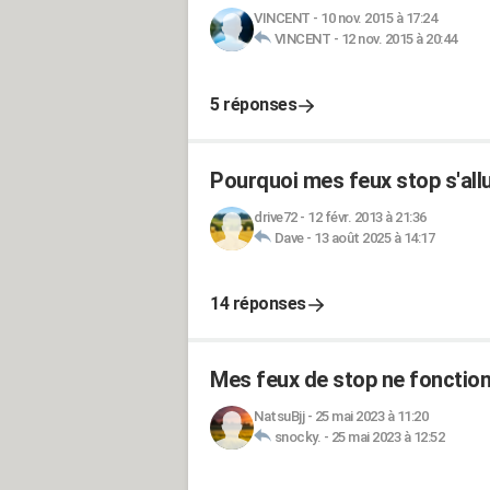
VINCENT
-
10 nov. 2015 à 17:24
VINCENT
-
12 nov. 2015 à 20:44
5 réponses
Pourquoi mes feux stop s'all
drive72
-
12 févr. 2013 à 21:36
Dave
-
13 août 2025 à 14:17
14 réponses
Mes feux de stop ne fonction
NatsuBjj
-
25 mai 2023 à 11:20
snocky.
-
25 mai 2023 à 12:52