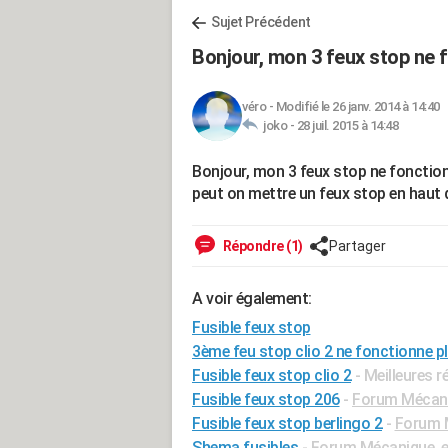
Sujet Précédent
Bonjour, mon 3 feux stop ne 
véro
-
Modifié le 26 janv. 2014 à 14:40
joko -
28 juil. 2015 à 14:48
Bonjour, mon 3 feux stop ne fonctio
peut on mettre un feux stop en haut d
Répondre (1)
Partager
A voir également:
Fusible feux stop
3ème feu stop clio 2 ne fonctionne p
Fusible feux stop clio 2
- Meilleures 
Fusible feux stop 206
-
Forum Mécaniq
Fusible feux stop berlingo 2
-
Forum M
Shema fusibles
-
Forum Mécanique, e