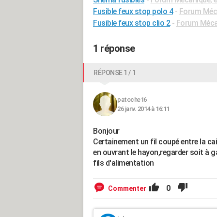
Fusible feux stop polo 4
-
Forum Méca
Fusible feux stop clio 2
-
Forum Mécan
1 réponse
RÉPONSE 1 / 1
patoche16
26 janv. 2014 à 16:11
Bonjour
Certainement un fil coupé entre la cai
en ouvrant le hayon,regarder soit à ga
fils d'alimentation
0
Commenter