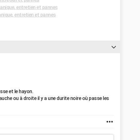
nique, entretien et pannes
ique, entretien et pannes
sse et le hayon.
uche ou à droite il y a une durite noire où passe les