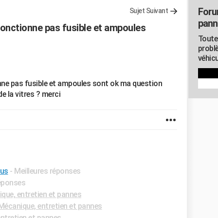
Foru
Sujet Suivant
pann
fonctionne pas fusible et ampoules
Toute
probl
véhicu
nne pas fusible et ampoules sont ok ma question
e la vitres ? merci
lus
- Meilleures réponses
réponses
ue, entretien et pannes
écanique, entretien et pannes
ntretien et pannes