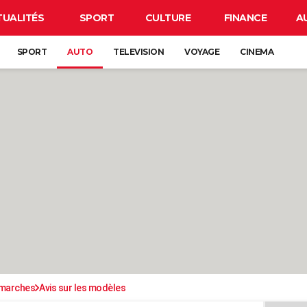
TUALITÉS
SPORT
CULTURE
FINANCE
A
SPORT
AUTO
TELEVISION
VOYAGE
CINEMA
émarches
Avis sur les modèles