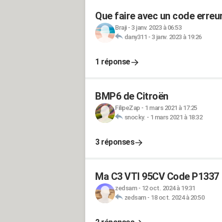
Que faire avec un code erreu
Braji
-
3 janv. 2023 à 06:53
dany311
-
3 janv. 2023 à 19:26
1 réponse
BMP6 de Citroën
FilipeZap
-
1 mars 2021 à 17:25
snocky.
-
1 mars 2021 à 18:32
3 réponses
Ma C3 VTI 95CV Code P1337
zedsam
-
12 oct. 2024 à 19:31
zedsam
-
18 oct. 2024 à 20:50