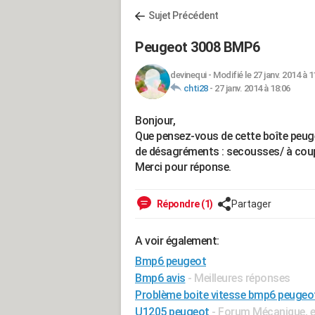
Sujet Précédent
Peugeot 3008 BMP6
devinequi
-
Modifié le 27 janv. 2014 à 1
chti28
-
27 janv. 2014 à 18:06
Bonjour,
Que pensez-vous de cette boîte peuge
de désagréments : secousses/ à coups
Merci pour réponse.
Répondre (1)
Partager
A voir également:
Bmp6 peugeot
Bmp6 avis
- Meilleures réponses
Problème boite vitesse bmp6 peugeo
U1205 peugeot
-
Forum Mécanique, e