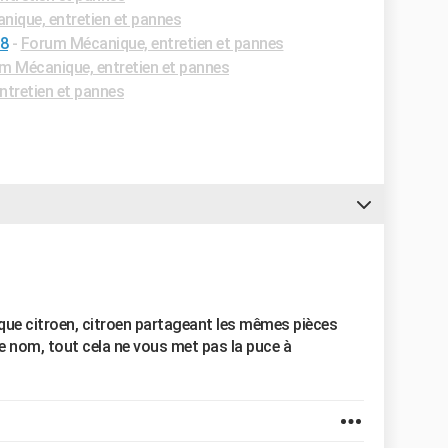
ique, entretien et pannes
08
-
Forum Mécanique, entretien et pannes
m Mécanique, entretien et pannes
tretien et pannes
ue citroen, citroen partageant les mêmes pièces
e nom, tout cela ne vous met pas la puce à