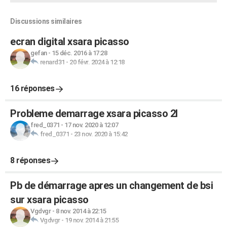
Discussions similaires
ecran digital xsara picasso
gefan
-
15 déc. 2016 à 17:28
renard31
-
20 févr. 2024 à 12:18
16 réponses
Probleme demarrage xsara picasso 2l
fred_0371
-
17 nov. 2020 à 12:07
fred_0371
-
23 nov. 2020 à 15:42
8 réponses
Pb de démarrage apres un changement de bsi
sur xsara picasso
Vgdvgr
-
8 nov. 2014 à 22:15
Vgdvgr
-
19 nov. 2014 à 21:55