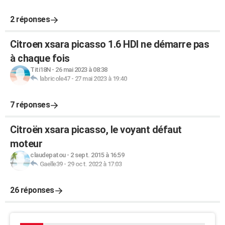
2 réponses
Citroen xsara picasso 1.6 HDI ne démarre pas
à chaque fois
Titi18N
-
26 mai 2023 à 08:38
labricole47
-
27 mai 2023 à 19:40
7 réponses
Citroën xsara picasso, le voyant défaut
moteur
claudepatou
-
2 sept. 2015 à 16:59
Gaelle39
-
29 oct. 2022 à 17:03
26 réponses