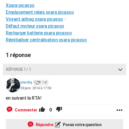
Xsara picasso
City break
Voyage de noces
Climat
Destinations
Voyage nature
Forum
+
PHOTO
Emplacement relais xsara picasso
GUIDES D'ACHAT
Voyant airbag xsara picasso
✓
Défaut moteur xsara picasso
BONS PLANS
Recharger batterie xsara picasso
Réinitialiser centralisation xsara picasso
CARTE DE VOEUX
Carte Bonne année
Carte Pâques
Carte de Noël
Carte Saint-Valentin
Carte d'anniversaire
DICTIONNAIRE
1 réponse
Biographies
Expressions
Dictionnaire
Citations
Proverbes
PROGRAMME TV
RÉPONSE 1 / 1
COPAINS D'AVANT
snocky.
147
Se connecter
Collèges
Universités
Service militaire
S'inscrire
Lycées
Primaires
Entreprises
Avis de recherche
28 janv. 2014 à 17:58
AVIS DE DÉCÈS
en suivant la RTA!
FORUM
0
Commenter
Lifestyle
Sport
Television
Cinema
Bricolage
Culture
Auto
Voyage
Répondre
Posez votre question