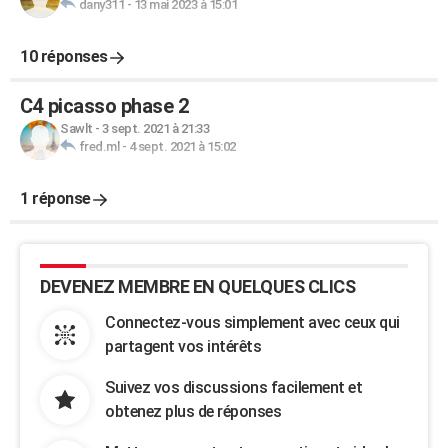
dany311
-
13 mai 2023 à 15:01
10 réponses
C4 picasso phase 2
Sawlt
-
3 sept. 2021 à 21:33
fred.ml
-
4 sept. 2021 à 15:02
1 réponse
DEVENEZ MEMBRE EN QUELQUES CLICS
Connectez-vous simplement avec ceux qui
partagent vos intérêts
Suivez vos discussions facilement et
obtenez plus de réponses