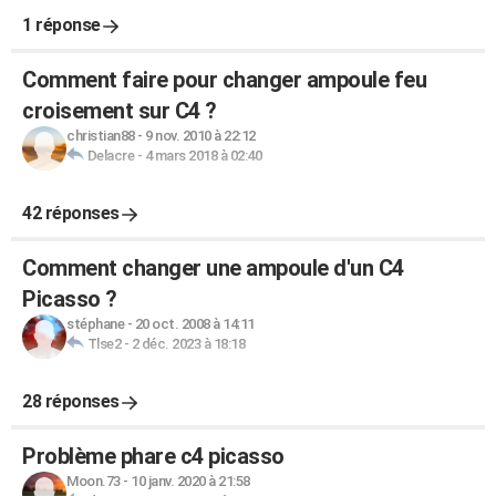
1 réponse
Comment faire pour changer ampoule feu
croisement sur C4 ?
christian88
-
9 nov. 2010 à 22:12
Delacre
-
4 mars 2018 à 02:40
42 réponses
Comment changer une ampoule d'un C4
Picasso ?
stéphane
-
20 oct. 2008 à 14:11
Tlse2
-
2 déc. 2023 à 18:18
28 réponses
Problème phare c4 picasso
Moon.73
-
10 janv. 2020 à 21:58