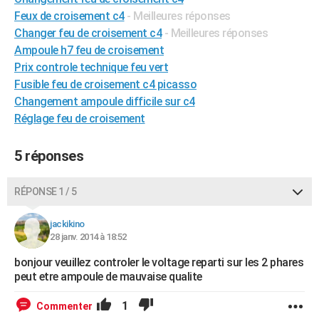
City break
Voyage de noces
Climat
Destinations
Voyage nature
Forum
+
Feux de croisement c4
- Meilleures réponses
PHOTO
Changer feu de croisement c4
- Meilleures réponses
GUIDES D'ACHAT
Ampoule h7 feu de croisement
Prix controle technique feu vert
BONS PLANS
Fusible feu de croisement c4 picasso
Changement ampoule difficile sur c4
CARTE DE VOEUX
Réglage feu de croisement
Carte Bonne année
Carte Pâques
Carte de Noël
Carte Saint-Valentin
Carte d'anniversaire
DICTIONNAIRE
5 réponses
Biographies
Expressions
Dictionnaire
Citations
Proverbes
PROGRAMME TV
COPAINS D'AVANT
RÉPONSE 1 / 5
Se connecter
Collèges
Universités
Service militaire
S'inscrire
Lycées
Primaires
Entreprises
Avis de recherche
AVIS DE DÉCÈS
jackikino
28 janv. 2014 à 18:52
FORUM
bonjour veuillez controler le voltage reparti sur les 2 phares
Lifestyle
Sport
Television
Cinema
Bricolage
Culture
Auto
Voyage
peut etre ampoule de mauvaise qualite
1
Commenter