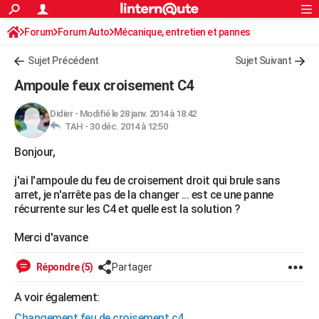
ACTUALITÉS
Forum
Forum Auto
Mécanique, entretien et pannes
Connexion
S'inscrire
Rechercher
Société
Education
Villes
Politique
Faits Divers
Monde
+
SPORT
Sujet Précédent
Sujet Suivant
Football
Cyclisme
Forum
Coupe du monde 2026
Tennis
Rugby
CULTURE
Ampoule feux croisement C4
TNT
Cinéma
Musique
Programme TV
Streaming
Sorties cinéma
+
FINANCE
Didier
-
Modifié le 28 janv. 2014 à 18:42
TAH -
30 déc. 2014 à 12:50
Impôts
Immobilier
Banque
Crédit
Retraite
Epargne
Risques naturels par ville
Assurance
AUTO
Bonjour,
Réserver un essai
Berlines
Forum auto
Essais
Citadines
SUV
+
HIGH-TECH
j'ai l'ampoule du feu de croisement droit qui brule sans
Meilleur smartphone
Ordinateurs
Guide high-tech
Mobiles
Internet
Jeux vidéo
+
BRICOLAGE
arret, je n'arrête pas de la changer ... est ce une panne
récurrente sur les C4 et quelle est la solution ?
Aménagement intérieur
Cuisine
Jardinage
+
Forum
Extérieur
Salle de bains
Rangement
WEEK-END
Merci d'avance
Escapades
Expositions
Week-end nature
Guides de France
Patrimoine
Musées
+
LIFESTYLE
Répondre (5)
Partager
Bien-être
Mode
+
Art de vivre
Loisirs
Modes de vie
SANTE
A voir également:
Guide de la santé
Médicaments
+
Alimentation
Maladies
Sommeil
VOYAGE
Changement feu de croisement c4