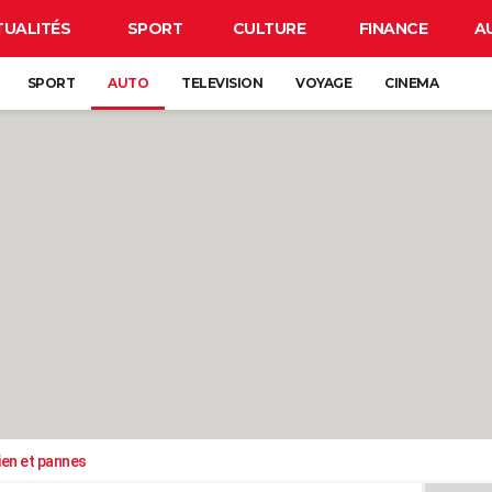
TUALITÉS
SPORT
CULTURE
FINANCE
A
SPORT
AUTO
TELEVISION
VOYAGE
CINEMA
ien et pannes