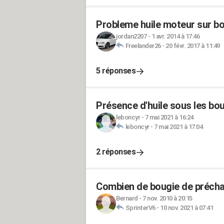
Probleme huile moteur sur bo
jordan2207
-
1 avr. 2014 à 17:46
Freelander26
-
20 févr. 2017 à 11:49
5 réponses
Présence d'huile sous les bo
leboncyr
-
7 mai 2021 à 16:24
leboncyr
-
7 mai 2021 à 17:04
2 réponses
Combien de bougie de préchau
Bernard
-
7 nov. 2010 à 20:15
SprinterV6
-
10 nov. 2021 à 07:41