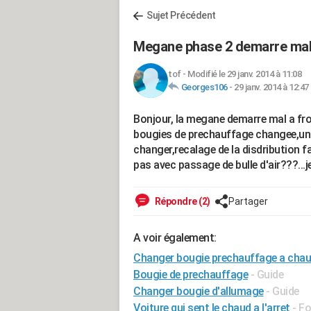
Sujet Précédent
Megane phase 2 demarre mal a
tof
-
Modifié le 29 janv. 2014 à 11:08
Georges106
-
29 janv. 2014 à 12:47
Bonjour, la megane demarre mal a fro
bougies de prechauffage changee,un 
changer,recalage de la disdribution fai
pas avec passage de bulle d'air???...je
Répondre (2)
Partager
A voir également:
Changer bougie prechauffage a chau
Bougie de prechauffage
- Guide
Changer bougie d'allumage
- Guide
Voiture qui sent le chaud a l'arret
-
Fo