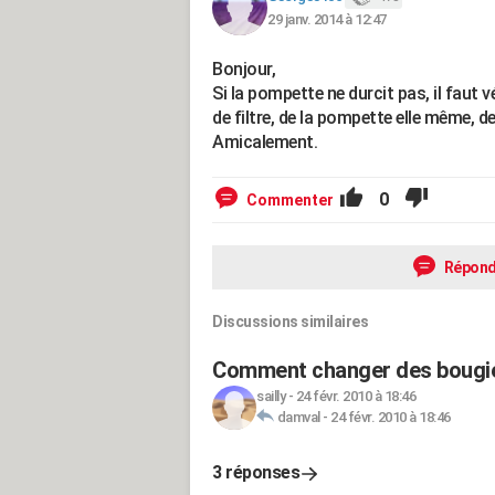
29 janv. 2014 à 12:47
Bonjour,
Si la pompette ne durcit pas, il faut v
de filtre, de la pompette elle même, d
Amicalement.
0
Commenter
Répond
Discussions similaires
Comment changer des bougie
sailly
-
24 févr. 2010 à 18:46
damval
-
24 févr. 2010 à 18:46
3 réponses