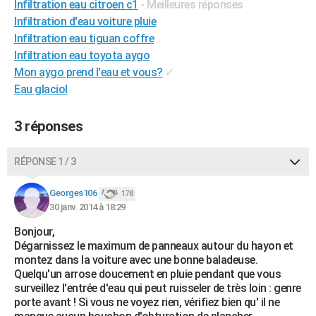
Infiltration eau citroen c1
- Meilleures réponses
City break
Voyage de noces
Climat
Destinations
Voyage nature
Forum
+
PHOTO
Infiltration d'eau voiture pluie
Infiltration eau tiguan coffre
GUIDES D'ACHAT
Infiltration eau toyota aygo
Mon aygo prend l'eau et vous?
✓
BONS PLANS
Eau glaciol
CARTE DE VOEUX
3 réponses
Carte Bonne année
Carte Pâques
Carte de Noël
Carte Saint-Valentin
Carte d'anniversaire
DICTIONNAIRE
Biographies
Expressions
Dictionnaire
Citations
Proverbes
PROGRAMME TV
RÉPONSE 1 / 3
COPAINS D'AVANT
Georges106
178
30 janv. 2014 à 18:29
Se connecter
Collèges
Universités
Service militaire
S'inscrire
Lycées
Primaires
Entreprises
Avis de recherche
AVIS DE DÉCÈS
Bonjour,
Dégarnissez le maximum de panneaux autour du hayon et
FORUM
montez dans la voiture avec une bonne baladeuse.
Lifestyle
Sport
Television
Cinema
Bricolage
Culture
Auto
Voyage
Quelqu'un arrose doucement en pluie pendant que vous
surveillez l'entrée d'eau qui peut ruisseler de très loin : genre
porte avant ! Si vous ne voyez rien, vérifiez bien qu' il ne