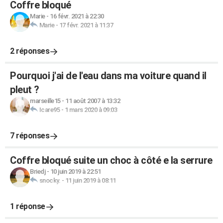
Coffre bloqué
Marie
-
16 févr. 2021 à 22:30
Marie
-
17 févr. 2021 à 11:37
2 réponses
Pourquoi j'ai de l'eau dans ma voiture quand il
pleut ?
marseille15
-
11 août 2007 à 13:32
Icare95
-
1 mars 2020 à 09:03
7 réponses
Coffre bloqué suite un choc à côté e la serrure
Briedj
-
10 juin 2019 à 22:51
snocky.
-
11 juin 2019 à 08:11
1 réponse