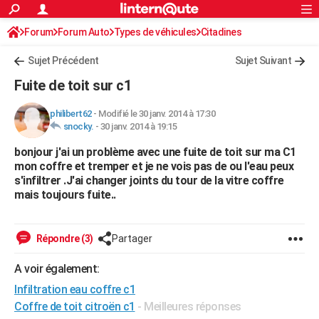
ACTUALITÉS
Forum
Forum Auto
Types de véhicules
Connexion
S'inscrire
Citadines
Rechercher
Société
Education
Villes
Politique
Faits Divers
Monde
+
SPORT
Sujet Précédent
Sujet Suivant
Football
Cyclisme
Forum
Coupe du monde 2026
Tennis
Rugby
CULTURE
Fuite de toit sur c1
TNT
Cinéma
Musique
Programme TV
Streaming
Sorties cinéma
+
FINANCE
philibert62
-
Modifié le 30 janv. 2014 à 17:30
snocky.
-
30 janv. 2014 à 19:15
Impôts
Immobilier
Banque
Crédit
Retraite
Epargne
Risques naturels par ville
Assurance
AUTO
bonjour j'ai un problème avec une fuite de toit sur ma C1
Réserver un essai
Berlines
Forum auto
Essais
Citadines
SUV
+
HIGH-TECH
mon coffre et tremper et je ne vois pas de ou l'eau peux
s'infiltrer .J'ai changer joints du tour de la vitre coffre
Meilleur smartphone
Ordinateurs
Guide high-tech
Mobiles
Internet
Jeux vidéo
+
BRICOLAGE
mais toujours fuite..
Aménagement intérieur
Cuisine
Jardinage
+
Forum
Extérieur
Salle de bains
Rangement
WEEK-END
Répondre (3)
Partager
Escapades
Expositions
Week-end nature
Guides de France
Patrimoine
Musées
+
LIFESTYLE
A voir également:
Bien-être
Mode
+
Art de vivre
Loisirs
Modes de vie
SANTE
Infiltration eau coffre c1
Guide de la santé
Médicaments
+
Alimentation
Maladies
Sommeil
Coffre de toit citroën c1
- Meilleures réponses
VOYAGE