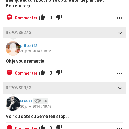
manque aucun bouchon d'obturation de plancher.
Bon courage.
0
Commenter
RÉPONSE 2 / 3
philibert62
30 janv. 2014 à 18:36
Ok je vous remercie
0
Commenter
RÉPONSE 3 / 3
snocky.
147
30 janv. 2014 à 19:15
Voir du coté du 3eme feu stop....
0
Commenter