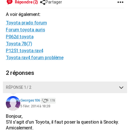
Répondre (2)
Partager
City break
Voyage de noces
Climat
Destinations
Voyage nature
Forum
+
PHOTO
A voir également:
GUIDES D'ACHAT
Toyota prado forum
Forum toyota auris
BONS PLANS
P062d toyota
CARTE DE VOEUX
Toyota 78(7)
P1251 toyota rav4
Carte Bonne année
Carte Pâques
Carte de Noël
Carte Saint-Valentin
Carte d'anniversaire
DICTIONNAIRE
Toyota rav4 forum problème
Biographies
Expressions
Dictionnaire
Citations
Proverbes
PROGRAMME TV
2 réponses
COPAINS D'AVANT
RÉPONSE 1 / 2
Se connecter
Collèges
Universités
Service militaire
S'inscrire
Lycées
Primaires
Entreprises
Avis de recherche
AVIS DE DÉCÈS
Georges106
178
FORUM
5 févr. 2014 à 18:28
Lifestyle
Sport
Television
Cinema
Bricolage
Culture
Auto
Voyage
Bonjour,
S'il s'agit d'un Toyota, il faut poser la question à Snocky.
Amicalement.