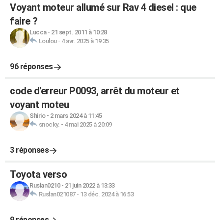
Voyant moteur allumé sur Rav 4 diesel : que
faire ?
Lucca
-
21 sept. 2011 à 10:28
Loulou
-
4 avr. 2025 à 19:35
96 réponses
code d'erreur P0093, arrêt du moteur et
voyant moteu
Shirio
-
2 mars 2024 à 11:45
snocky.
-
4 mai 2025 à 20:09
3 réponses
Toyota verso
Ruslan0210
-
21 juin 2022 à 13:33
Ruslan021087
-
13 déc. 2024 à 16:53
9 réponses