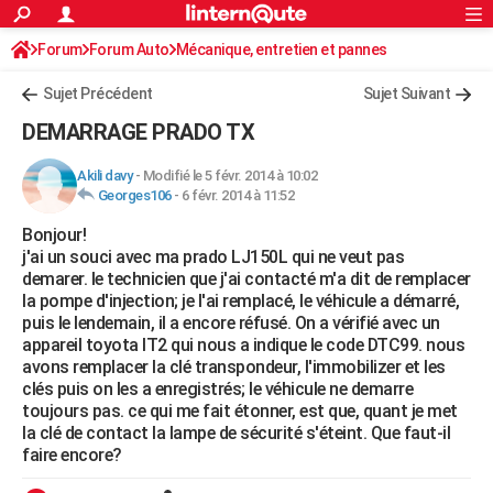
ACTUALITÉS
Forum
Forum Auto
Mécanique, entretien et pannes
Connexion
S'inscrire
Rechercher
Société
Education
Villes
Politique
Faits Divers
Monde
+
SPORT
Sujet Précédent
Sujet Suivant
Football
Cyclisme
Forum
Coupe du monde 2026
Tennis
Rugby
CULTURE
DEMARRAGE PRADO TX
TNT
Cinéma
Musique
Programme TV
Streaming
Sorties cinéma
+
FINANCE
Akili davy
-
Modifié le 5 févr. 2014 à 10:02
Georges106
-
6 févr. 2014 à 11:52
Impôts
Immobilier
Banque
Crédit
Retraite
Epargne
Risques naturels par ville
Assurance
AUTO
Bonjour!
Réserver un essai
Berlines
Forum auto
Essais
Citadines
SUV
+
HIGH-TECH
j'ai un souci avec ma prado LJ150L qui ne veut pas
demarer. le technicien que j'ai contacté m'a dit de remplacer
Meilleur smartphone
Ordinateurs
Guide high-tech
Mobiles
Internet
Jeux vidéo
+
BRICOLAGE
la pompe d'injection; je l'ai remplacé, le véhicule a démarré,
puis le lendemain, il a encore réfusé. On a vérifié avec un
Aménagement intérieur
Cuisine
Jardinage
+
Forum
Extérieur
Salle de bains
Rangement
WEEK-END
appareil toyota IT2 qui nous a indique le code DTC99. nous
avons remplacer la clé transpondeur, l'immobilizer et les
Escapades
Expositions
Week-end nature
Guides de France
Patrimoine
Musées
+
LIFESTYLE
clés puis on les a enregistrés; le véhicule ne demarre
toujours pas. ce qui me fait étonner, est que, quant je met
Bien-être
Mode
+
Art de vivre
Loisirs
Modes de vie
SANTE
la clé de contact la lampe de sécurité s'éteint. Que faut-il
faire encore?
Guide de la santé
Médicaments
+
Alimentation
Maladies
Sommeil
VOYAGE