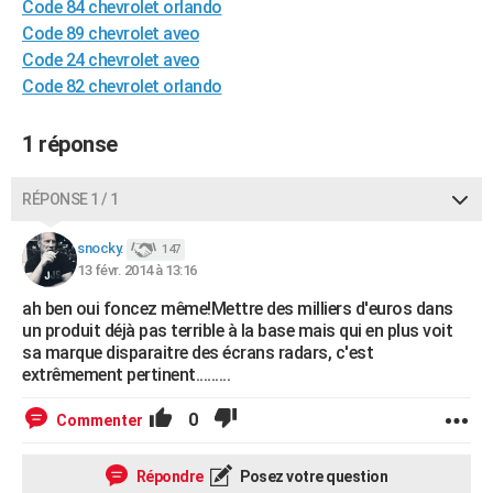
Code 84 chevrolet orlando
City break
Voyage de noces
Climat
Destinations
Voyage nature
Forum
+
PHOTO
Code 89 chevrolet aveo
Code 24 chevrolet aveo
GUIDES D'ACHAT
Code 82 chevrolet orlando
BONS PLANS
1 réponse
CARTE DE VOEUX
Carte Bonne année
Carte Pâques
Carte de Noël
Carte Saint-Valentin
Carte d'anniversaire
RÉPONSE 1 / 1
DICTIONNAIRE
Biographies
Expressions
Dictionnaire
Citations
Proverbes
snocky.
PROGRAMME TV
147
13 févr. 2014 à 13:16
COPAINS D'AVANT
ah ben oui foncez même!Mettre des milliers d'euros dans
un produit déjà pas terrible à la base mais qui en plus voit
Se connecter
Collèges
Universités
Service militaire
S'inscrire
Lycées
Primaires
Entreprises
Avis de recherche
AVIS DE DÉCÈS
sa marque disparaitre des écrans radars, c'est
extrêmement pertinent.........
FORUM
0
Commenter
Lifestyle
Sport
Television
Cinema
Bricolage
Culture
Auto
Voyage
Répondre
Posez votre question