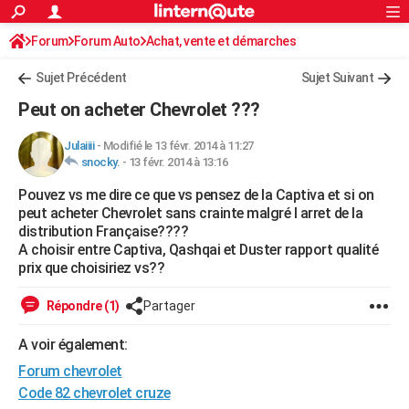
ACTUALITÉS
Forum
Forum Auto
Achat, vente et démarches
Connexion
S'inscrire
Rechercher
Société
Education
Villes
Politique
Faits Divers
Monde
+
SPORT
Sujet Précédent
Sujet Suivant
Football
Cyclisme
Forum
Coupe du monde 2026
Tennis
Rugby
CULTURE
Peut on acheter Chevrolet ???
TNT
Cinéma
Musique
Programme TV
Streaming
Sorties cinéma
+
FINANCE
Julaiiii
-
Modifié le 13 févr. 2014 à 11:27
snocky.
-
13 févr. 2014 à 13:16
Impôts
Immobilier
Banque
Crédit
Retraite
Epargne
Risques naturels par ville
Assurance
AUTO
Pouvez vs me dire ce que vs pensez de la Captiva et si on
Réserver un essai
Berlines
Forum auto
Essais
Citadines
SUV
+
HIGH-TECH
peut acheter Chevrolet sans crainte malgré l arret de la
distribution Française????
Meilleur smartphone
Ordinateurs
Guide high-tech
Mobiles
Internet
Jeux vidéo
+
BRICOLAGE
A choisir entre Captiva, Qashqai et Duster rapport qualité
prix que choisiriez vs??
Aménagement intérieur
Cuisine
Jardinage
+
Forum
Extérieur
Salle de bains
Rangement
WEEK-END
Répondre (1)
Partager
Escapades
Expositions
Week-end nature
Guides de France
Patrimoine
Musées
+
LIFESTYLE
A voir également:
Bien-être
Mode
+
Art de vivre
Loisirs
Modes de vie
SANTE
Forum chevrolet
Guide de la santé
Médicaments
+
Alimentation
Maladies
Sommeil
Code 82 chevrolet cruze
VOYAGE