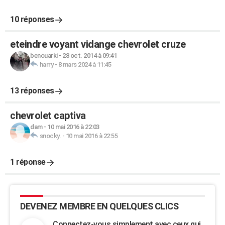
10 réponses
eteindre voyant vidange chevrolet cruze
benouarki
-
28 oct. 2014 à 09:41
harry
-
8 mars 2024 à 11:45
13 réponses
chevrolet captiva
dam
-
10 mai 2016 à 22:03
snocky.
-
10 mai 2016 à 22:55
1 réponse
DEVENEZ MEMBRE EN QUELQUES CLICS
Connectez-vous simplement avec ceux qui