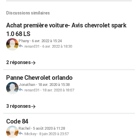
Discussions similaires
Achat première voiture- Avis chevrolet spark
1.0 68 LS
Phany
-
6 avr. 2022 à 15:24
renard31
-
6 avr. 2022 à 18:30
2 réponses
Panne Chevrolet orlando
Jonathan
-
18 avr. 2020 à 15:38
renard31
-
18 avr. 2020 à 18:07
3 réponses
Code 84
Rachel
-
5 août 2020 à 11:28
Mickey
-
8 juin 2023 à 23:57