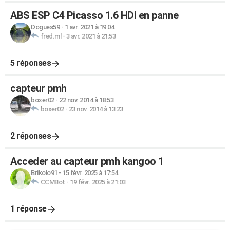
ABS ESP C4 Picasso 1.6 HDi en panne
Dogues59
-
1 avr. 2021 à 19:04
fred.ml
-
3 avr. 2021 à 21:53
5 réponses
capteur pmh
boxer02
-
22 nov. 2014 à 18:53
boxer02
-
23 nov. 2014 à 13:23
2 réponses
Acceder au capteur pmh kangoo 1
Brikolo91
-
15 févr. 2025 à 17:54
CCMBot
-
19 févr. 2025 à 21:03
1 réponse