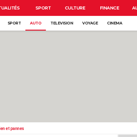
TUALITÉS
SPORT
CULTURE
FINANCE
A
SPORT
AUTO
TELEVISION
VOYAGE
CINEMA
ien et pannes