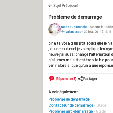
Sujet Précédent
Probleme de demarrage
meca du dimanche
-
Modifié le 18 fév
valanzasco
-
20 févr. 2014 à 13:16
bjr a ts voila g un ptit souci que je 
j'ai une zx diesel je vs explique les s
neuve j'ai aussi changé l'alternateur
s'allumes mais tt est trop faible pour
venir alors si quelqu'un a une réponse
Répondre (3)
Partager
A voir également:
Probleme de demarrage
Contacteur de demarrage
- Guide
Problème anti-démarrage
- Guide