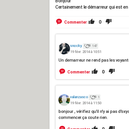
Bonjour
Certainement le démarreur qui est en
0
Commenter
snocky.
147
19 févr. 2014 à 10:51
Un demarreur ne rend pas les voyants
0
Commenter
valanzasco
1
19 févr. 2014 à 11:50
bonjour , vérifiez qu'il n'y ai pas d'
commencer.ça coute rien.