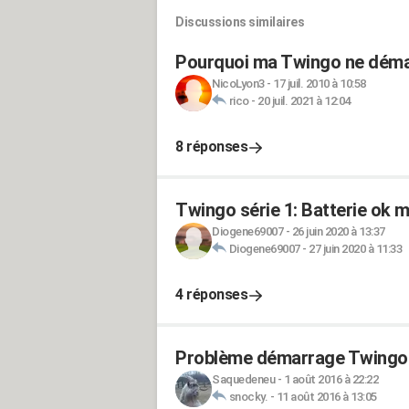
Discussions similaires
Pourquoi ma Twingo ne démar
NicoLyon3
-
17 juil. 2010 à 10:58
rico
-
20 juil. 2021 à 12:04
8 réponses
Twingo série 1: Batterie ok m
Diogene69007
-
26 juin 2020 à 13:37
Diogene69007
-
27 juin 2020 à 11:33
4 réponses
Problème démarrage Twingo 
Saquedeneu
-
1 août 2016 à 22:22
snocky.
-
11 août 2016 à 13:05