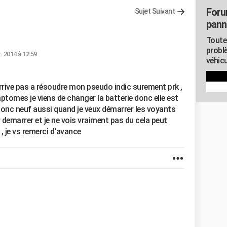
Foru
Sujet Suivant
pann
Toute
probl
r. 2014 à 12:59
véhicu
n'arrive pas a résoudre mon pseudo indic surement prk ,
ymptomes je viens de changer la batterie donc elle est
 donc neuf aussi quand je veux démarrer les voyants
 demarrer et je ne vois vraiment pas du cela peut
 , je vs remerci d'avance