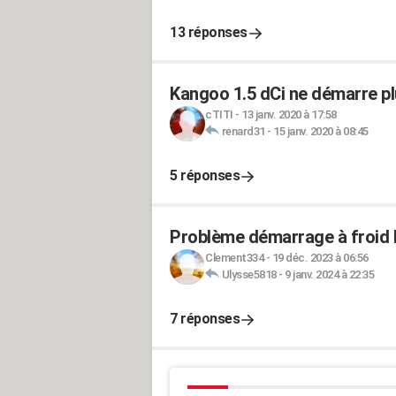
13 réponses
Kangoo 1.5 dCi ne démarre p
cTITI
-
13 janv. 2020 à 17:58
renard31
-
15 janv. 2020 à 08:45
5 réponses
Problème démarrage à froid 
Clement334
-
19 déc. 2023 à 06:56
Ulysse5818
-
9 janv. 2024 à 22:35
7 réponses