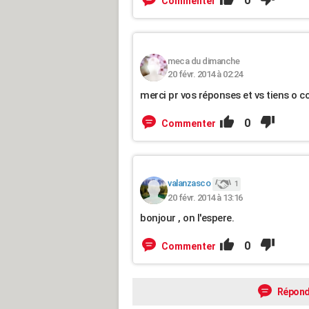
0
Commenter
meca du dimanche
20 févr. 2014 à 02:24
merci pr vos réponses et vs tiens o c
0
Commenter
valanzasco
1
20 févr. 2014 à 13:16
bonjour , on l'espere.
0
Commenter
Répond