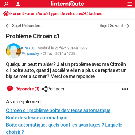
ACTUALITÉS
Forum
Forum Auto
Types de véhicules
Connexion
S'inscrire
Citadines
Rechercher
Société
Education
Villes
Politique
Faits Divers
Monde
+
SPORT
Sujet Précédent
Sujet Suivant
Football
Cyclisme
Forum
Coupe du monde 2026
Tennis
Rugby
CULTURE
Problème Citroën c1
TNT
Cinéma
Musique
Programme TV
Streaming
Sorties cinéma
+
FINANCE
KING JL
-
Modifié le 21 févr. 2014 à 16:32
snocky.
-
21 févr. 2014 à 17:25
Impôts
Immobilier
Banque
Crédit
Retraite
Epargne
Risques naturels par ville
Assurance
AUTO
Quelqu un peut m aider? J ai un problème avec ma Citroën
Réserver un essai
Berlines
Forum auto
Essais
Citadines
SUV
+
HIGH-TECH
c1 boîte auto, quand j accélére elle n a plus de reprise et un
bip se met a sonner? Merci de me repondre
Meilleur smartphone
Ordinateurs
Guide high-tech
Mobiles
Internet
Jeux vidéo
+
BRICOLAGE
Répondre (1)
Partager
Aménagement intérieur
Cuisine
Jardinage
+
Forum
Extérieur
Salle de bains
Rangement
WEEK-END
A voir également:
Escapades
Expositions
Week-end nature
Guides de France
Patrimoine
Musées
+
LIFESTYLE
Citroën c1 problème boîte de vitesse automatique
Bien-être
Mode
+
Art de vivre
Loisirs
Modes de vie
Boite de vitesse automatique
SANTE
Boîte automatique : quels sont les avantages ? Laquelle
Guide de la santé
Médicaments
+
Alimentation
Maladies
Sommeil
VOYAGE
choisir ?