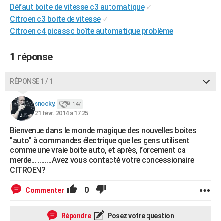
Défaut boite de vitesse c3 automatique
✓
City break
Voyage de noces
Climat
Destinations
Voyage nature
Forum
+
PHOTO
Citroen c3 boite de vitesse
✓
Citroen c4 picasso boîte automatique problème
GUIDES D'ACHAT
BONS PLANS
1 réponse
CARTE DE VOEUX
RÉPONSE 1 / 1
Carte Bonne année
Carte Pâques
Carte de Noël
Carte Saint-Valentin
Carte d'anniversaire
DICTIONNAIRE
snocky.
147
Biographies
Expressions
Dictionnaire
Citations
Proverbes
PROGRAMME TV
21 févr. 2014 à 17:25
Bienvenue dans le monde magique des nouvelles boites
COPAINS D'AVANT
"auto" à commandes électrique que les gens utilisent
Se connecter
Collèges
Universités
Service militaire
S'inscrire
Lycées
Primaires
Entreprises
Avis de recherche
comme une vraie boite auto, et après, forcement ca
AVIS DE DÉCÈS
merde............Avez vous contacté votre concessionaire
CITROEN?
FORUM
Lifestyle
Sport
Television
Cinema
Bricolage
Culture
Auto
Voyage
0
Commenter
Répondre
Posez votre question