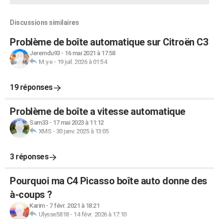
Discussions similaires
Problème de boîte automatique sur Citroën C3
Jeremdu93
-
16 mai 2021 à 17:58
M.y.e
-
19 juil. 2026 à 01:54
19 réponses
Problème de boîte a vitesse automatique
Sam33
-
17 mai 2023 à 11:12
XMS
-
30 janv. 2025 à 13:05
3 réponses
Pourquoi ma C4 Picasso boîte auto donne des
à-coups ?
Karim
-
7 févr. 2021 à 18:21
Ulysse5818
-
14 févr. 2026 à 17:10