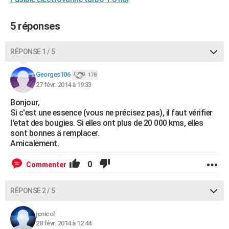
City break
Voyage de noces
Climat
Destinations
Voyage nature
Forum
+
PHOTO
5 réponses
GUIDES D'ACHAT
RÉPONSE 1 / 5
BONS PLANS
CARTE DE VOEUX
Georges106
178
27 févr. 2014 à 19:33
Carte Bonne année
Carte Pâques
Carte de Noël
Carte Saint-Valentin
Carte d'anniversaire
DICTIONNAIRE
Bonjour,
Si c'est une essence (vous ne précisez pas), il faut vérifier
Biographies
Expressions
Dictionnaire
Citations
Proverbes
PROGRAMME TV
l'etat des bougies. Si elles ont plus de 20 000 kms, elles
sont bonnes ä remplacer.
COPAINS D'AVANT
Amicalement.
Se connecter
Collèges
Universités
Service militaire
S'inscrire
Lycées
Primaires
Entreprises
Avis de recherche
AVIS DE DÉCÈS
0
Commenter
FORUM
RÉPONSE 2 / 5
Lifestyle
Sport
Television
Cinema
Bricolage
Culture
Auto
Voyage
jcnicol
28 févr. 2014 à 12:44