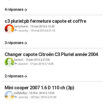
4 réponses
c3 pluriel:pb fermeture capote et coffre
laetyfeerie
-
19 mai 2014 à 15:40
snocky.
-
19 mai 2014 à 21:12
3 réponses
Changer capote Citroën C3 Pluriel année 2004
laurent
-
15 juin 2013 à 21:58
laurent
-
17 juin 2013 à 14:35
2 réponses
Mini cooper 2007 1.6 D 110 ch (3p)
Kellykellyy
-
18 févr. 2016 à 19:50
snocky.
-
20 févr. 2016 à 21:49