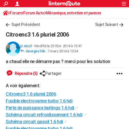
ACTUALITÉS
Forum
Forum Auto
Mécanique, entretien et pannes
Connexion
S'inscrire
Rechercher
Société
Education
Villes
Politique
Faits Divers
Monde
+
SPORT
Sujet Précédent
Sujet Suivant
Football
Cyclisme
Forum
Coupe du monde 2026
Tennis
Rugby
CULTURE
Citroenc3 1.6 pluriel 2006
TNT
Cinéma
Musique
Programme TV
Streaming
Sorties cinéma
+
FINANCE
jc nicol
-
Modifié le 25 févr. 2014 à 15:47
Georges106
-
7 mars 2014 à 13:54
Impôts
Immobilier
Banque
Crédit
Retraite
Epargne
Risques naturels par ville
Assurance
AUTO
a chaud elle ne démarre pas ? merci pour les solution
Réserver un essai
Berlines
Forum auto
Essais
Citadines
SUV
+
HIGH-TECH
Répondre (5)
Partager
Meilleur smartphone
Ordinateurs
Guide high-tech
Mobiles
Internet
Jeux vidéo
+
BRICOLAGE
A voir également:
Aménagement intérieur
Cuisine
Jardinage
+
Forum
Extérieur
Salle de bains
Rangement
WEEK-END
Citroenc3 1.6 pluriel 2006
Escapades
Expositions
Week-end nature
Guides de France
Patrimoine
Musées
+
Fusible electrovanne turbo 1.6 hdi
LIFESTYLE
Perte de puissance berlingo 1.6 hdi
✓
Bien-être
Mode
+
Art de vivre
Loisirs
Modes de vie
SANTE
Schéma circuit refroidissement 1.6 hdi
✓
Schéma circuit gasoil 1.6 hdi
✓
Guide de la santé
Médicaments
+
Alimentation
Maladies
Sommeil
VOYAGE
Fusible électrovanne turbo 1.6 hdi