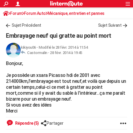
ACTUALITÉS
Forum
Forum Auto
Mécanique, entretien et pannes
Connexion
S'inscrire
Rechercher
Société
Education
Villes
Politique
Faits Divers
Monde
+
SPORT
Sujet Précédent
Sujet Suivant
Football
Cyclisme
Forum
Coupe du monde 2026
Tennis
Rugby
CULTURE
Embrayage neuf qui gratte au point mort
TNT
Cinéma
Musique
Programme TV
Streaming
Sorties cinéma
+
FINANCE
kikiyou06
-
Modifié le 28 févr. 2014 à 11:54
Castormalin -
28 févr. 2014 à 19:45
Impôts
Immobilier
Banque
Crédit
Retraite
Epargne
Risques naturels par ville
Assurance
AUTO
Bonjour,
Réserver un essai
Berlines
Forum auto
Essais
Citadines
SUV
+
HIGH-TECH
Je possède un xsara Picasso hdi de 2001 avec
Meilleur smartphone
Ordinateurs
Guide high-tech
Mobiles
Internet
Jeux vidéo
+
BRICOLAGE
214000km,l'embrayage est tout neuf,et voilà que depuis un
certain temps,celui-ci ce met à gratter au point
Aménagement intérieur
Cuisine
Jardinage
+
Forum
Extérieur
Salle de bains
Rangement
WEEK-END
mort,comme si il y avait du sable à l'intérieur...ça me paraît
bizarre pour un embrayage neuf.
Escapades
Expositions
Week-end nature
Guides de France
Patrimoine
Musées
+
LIFESTYLE
Si vous avez des idées
Merci
Bien-être
Mode
+
Art de vivre
Loisirs
Modes de vie
SANTE
Répondre (5)
Partager
Guide de la santé
Médicaments
+
Alimentation
Maladies
Sommeil
VOYAGE