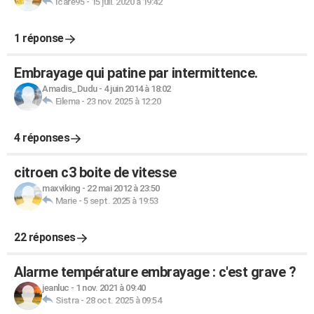
Icare95
-
15 juil. 2020 à 19:42
1 réponse
Embrayage qui patine par intermittence.
Amadis_Dudu
-
4 juin 2014 à 18:02
Eilema
-
23 nov. 2025 à 12:20
4 réponses
citroen c3 boite de vitesse
maxviking
-
22 mai 2012 à 23:50
Marie
-
5 sept. 2025 à 19:53
22 réponses
Alarme température embrayage : c'est grave ?
jeanluc
-
1 nov. 2021 à 09:40
Sistra
-
28 oct. 2025 à 09:54