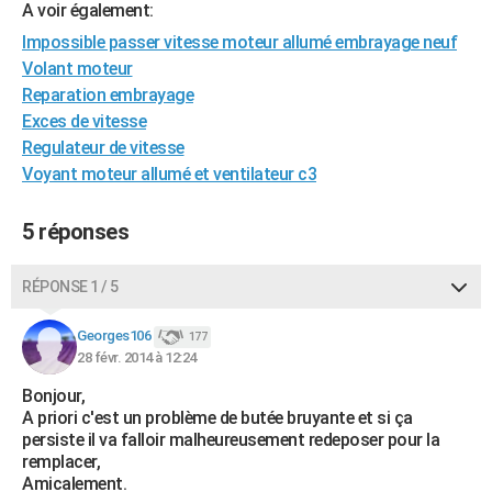
A voir également:
City break
Voyage de noces
Climat
Destinations
Voyage nature
Forum
+
PHOTO
Impossible passer vitesse moteur allumé embrayage neuf
Volant moteur
GUIDES D'ACHAT
Reparation embrayage
BONS PLANS
Exces de vitesse
Regulateur de vitesse
CARTE DE VOEUX
Voyant moteur allumé et ventilateur c3
Carte Bonne année
Carte Pâques
Carte de Noël
Carte Saint-Valentin
Carte d'anniversaire
DICTIONNAIRE
5 réponses
Biographies
Expressions
Dictionnaire
Citations
Proverbes
PROGRAMME TV
RÉPONSE 1 / 5
COPAINS D'AVANT
Se connecter
Collèges
Universités
Service militaire
S'inscrire
Lycées
Primaires
Entreprises
Avis de recherche
Georges106
177
AVIS DE DÉCÈS
28 févr. 2014 à 12:24
FORUM
Bonjour,
A priori c'est un problème de butée bruyante et si ça
Lifestyle
Sport
Television
Cinema
Bricolage
Culture
Auto
Voyage
persiste il va falloir malheureusement redeposer pour la
remplacer,
Amicalement.