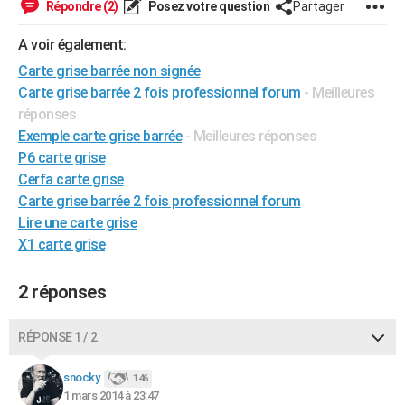
Répondre (2)
Posez votre question
Partager
City break
Voyage de noces
Climat
Destinations
Voyage nature
Forum
+
PHOTO
A voir également:
GUIDES D'ACHAT
Carte grise barrée non signée
Carte grise barrée 2 fois professionnel forum
- Meilleures
BONS PLANS
réponses
CARTE DE VOEUX
Exemple carte grise barrée
- Meilleures réponses
P6 carte grise
Carte Bonne année
Carte Pâques
Carte de Noël
Carte Saint-Valentin
Carte d'anniversaire
DICTIONNAIRE
Cerfa carte grise
Carte grise barrée 2 fois professionnel forum
Biographies
Expressions
Dictionnaire
Citations
Proverbes
PROGRAMME TV
Lire une carte grise
COPAINS D'AVANT
X1 carte grise
Se connecter
Collèges
Universités
Service militaire
S'inscrire
Lycées
Primaires
Entreprises
Avis de recherche
AVIS DE DÉCÈS
2 réponses
FORUM
RÉPONSE 1 / 2
Lifestyle
Sport
Television
Cinema
Bricolage
Culture
Auto
Voyage
snocky.
146
1 mars 2014 à 23:47