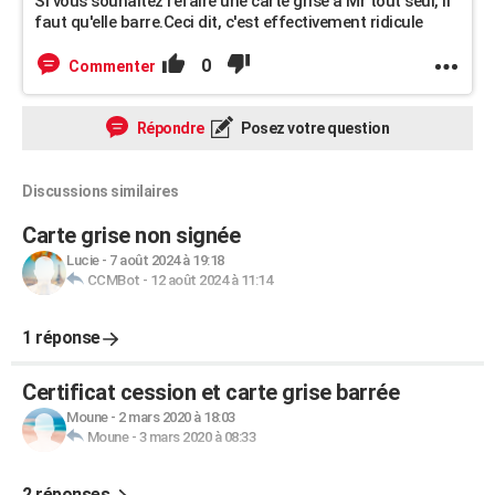
Si vous souhaitez refaire une carte grise à Mr tout seul, il
faut qu'elle barre.Ceci dit, c'est effectivement ridicule
0
Commenter
Répondre
Posez votre question
Discussions similaires
Carte grise non signée
Lucie
-
7 août 2024 à 19:18
CCMBot
-
12 août 2024 à 11:14
1 réponse
Certificat cession et carte grise barrée
Moune
-
2 mars 2020 à 18:03
Moune
-
3 mars 2020 à 08:33
2 réponses