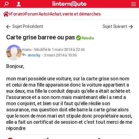
ACTUALITÉS
Forum
Forum Auto
Achat, vente et démarches
Connexion
S'inscrire
Rechercher
Société
Education
Villes
Politique
Faits Divers
Monde
+
SPORT
Démarches administratives
Sujet Précédent
Sujet Suivant
Football
Cyclisme
Forum
Coupe du monde 2026
Tennis
Rugby
CULTURE
Carte grise barree ou pas
Résolu
TNT
Cinéma
Musique
Programme TV
Streaming
Sorties cinéma
+
FINANCE
manu
-
Modifié le 1 mars 2014 à 22:44
snocky.
-
3 mars 2014 à 10:36
Impôts
Immobilier
Banque
Crédit
Retraite
Epargne
Risques naturels par ville
Assurance
AUTO
Bonjour,
Réserver un essai
Berlines
Forum auto
Essais
Citadines
SUV
+
HIGH-TECH
mon mari possède une voiture, sur la carte grise son nom
Meilleur smartphone
Ordinateurs
Guide high-tech
Mobiles
Internet
Jeux vidéo
+
BRICOLAGE
et celui de ma fille apparaisse donc la voiture appartient a
eux deux, ma fille la conduit depuis qu'elle a était achète et
Aménagement intérieur
Cuisine
Jardinage
+
Forum
Extérieur
Salle de bains
Rangement
WEEK-END
l'assurance et a son nom mais maintenant elle l a rend a
mon conjoint, et bien sur il faut qu'elle résilie son
Escapades
Expositions
Week-end nature
Guides de France
Patrimoine
Musées
+
LIFESTYLE
assurance, ma question doit elle barre la carte grise alors
que le nom de mon mari est stipule donc propriétaire aussi,
Bien-être
Mode
+
Art de vivre
Loisirs
Modes de vie
SANTE
elle a fait un certificat de session et c'est tout merci de me
répondre
Guide de la santé
Médicaments
+
Alimentation
Maladies
Sommeil
VOYAGE