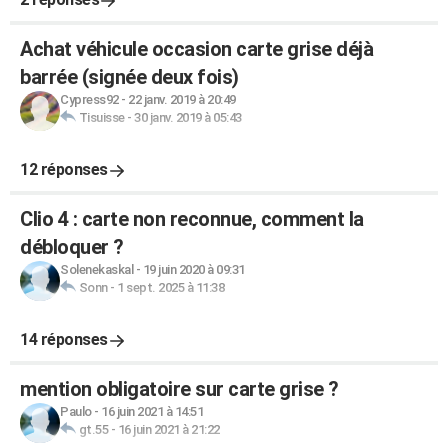
Achat véhicule occasion carte grise déjà
barrée (signée deux fois)
Cypress92
-
22 janv. 2019 à 20:49
Tisuisse
-
30 janv. 2019 à 05:43
12 réponses
Clio 4 : carte non reconnue, comment la
débloquer ?
Solenekaskal
-
19 juin 2020 à 09:31
Sonn
-
1 sept. 2025 à 11:38
14 réponses
mention obligatoire sur carte grise ?
Paulo
-
16 juin 2021 à 14:51
gt.55
-
16 juin 2021 à 21:22