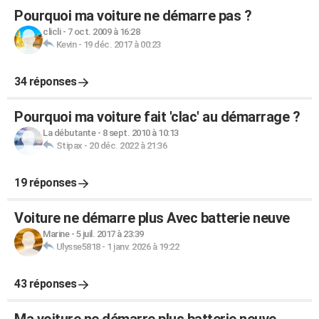
Pourquoi ma voiture ne démarre pas ?
clicli
-
7 oct. 2009 à 16:28
Kevin
-
19 déc. 2017 à 00:23
34 réponses
Pourquoi ma voiture fait 'clac' au démarrage ?
La débutante
-
8 sept. 2010 à 10:13
Stipax
-
20 déc. 2022 à 21:36
19 réponses
Voiture ne démarre plus Avec batterie neuve
Marine
-
5 juil. 2017 à 23:39
Ulysse5818
-
1 janv. 2026 à 19:22
43 réponses