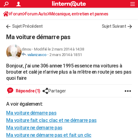
ACTUALITÉS
Forum
Forum Auto
Mécanique, entretien et pannes
Connexion
S'inscrire
Rechercher
Société
Education
Villes
Politique
Faits Divers
Monde
+
SPORT
Sujet Précédent
Sujet Suivant
Football
Cyclisme
Forum
Coupe du monde 2026
Tennis
Rugby
CULTURE
Ma voiture démarre pas
TNT
Cinéma
Musique
Programme TV
Streaming
Sorties cinéma
+
FINANCE
dinou
-
Modifié le 2 mars 2014 à 14:38
valanzasco
-
2 mars 2014 à 18:51
Impôts
Immobilier
Banque
Crédit
Retraite
Epargne
Risques naturels par ville
Assurance
AUTO
Bonjour, j'ai une 306 annee 1995 essence ma voitures à
Réserver un essai
Berlines
Forum auto
Essais
Citadines
SUV
+
HIGH-TECH
brouter et calé je n'arrive plus a la m'être en route je ses pas
quoi faire
Meilleur smartphone
Ordinateurs
Guide high-tech
Mobiles
Internet
Jeux vidéo
+
BRICOLAGE
Répondre (1)
Partager
Aménagement intérieur
Cuisine
Jardinage
+
Forum
Extérieur
Salle de bains
Rangement
WEEK-END
A voir également:
Escapades
Expositions
Week-end nature
Guides de France
Patrimoine
Musées
+
LIFESTYLE
Ma voiture démarre pas
Bien-être
Mode
+
Art de vivre
Loisirs
Modes de vie
Ma voiture fait clac clac et ne démarre pas
SANTE
Ma voiture ne demarre pas
Guide de la santé
Médicaments
+
Alimentation
Maladies
Sommeil
VOYAGE
Ma voiture ne démarre pas et fait un clic