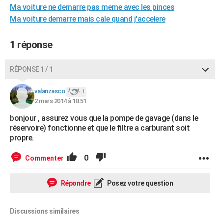
Ma voiture ne demarre pas meme avec les pinces
City break
Voyage de noces
Climat
Destinations
Voyage nature
Forum
+
PHOTO
Ma voiture demarre mais cale quand j'accelere
GUIDES D'ACHAT
1 réponse
BONS PLANS
RÉPONSE 1 / 1
CARTE DE VOEUX
Carte Bonne année
Carte Pâques
Carte de Noël
Carte Saint-Valentin
Carte d'anniversaire
DICTIONNAIRE
valanzasco
1
2 mars 2014 à 18:51
Biographies
Expressions
Dictionnaire
Citations
Proverbes
PROGRAMME TV
bonjour , assurez vous que la pompe de gavage (dans le
réservoire) fonctionne et que le filtre a carburant soit
COPAINS D'AVANT
propre.
Se connecter
Collèges
Universités
Service militaire
S'inscrire
Lycées
Primaires
Entreprises
Avis de recherche
AVIS DE DÉCÈS
0
Commenter
FORUM
Répondre
Posez votre question
Lifestyle
Sport
Television
Cinema
Bricolage
Culture
Auto
Voyage
Discussions similaires