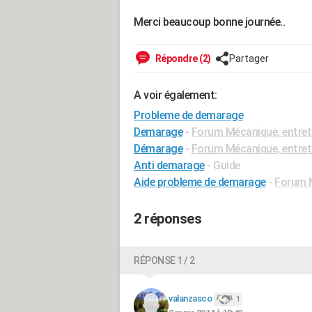
Merci beaucoup bonne journée..
Répondre (2)
Partager
A voir également:
Probleme de demarage
Demarage
-
Forum Mécanique, entret
Démarage
-
Forum Mécanique, entret
Anti demarage
- Guide
Aide probleme de demarage
-
Forum M
2 réponses
RÉPONSE 1 / 2
valanzasco
1