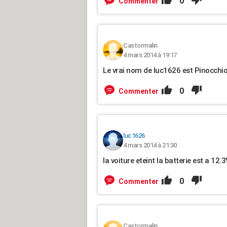
0
Commenter
Castormalin
4 mars 2014 à 19:17
Le vrai nom de luc1626 est Pinocchio.
0
Commenter
luc1626
4 mars 2014 à 21:30
la voiture eteint la batterie est a 1
0
Commenter
Castormalin