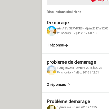
Répond
Discussions similaires
Demarage
eric ASV SERVICES
-
4 juin 2017 à 12:06
snocky.
-
7 juin 2017 à 00:39
1 réponse
probleme de demarage
ouragan7241
-
29 nov. 2016 à 22:23
snocky.
-
1 déc. 2016 à 12:01
2 réponses
Problème demarage
Dylanreims
-
5 juin 2016 à 17:35