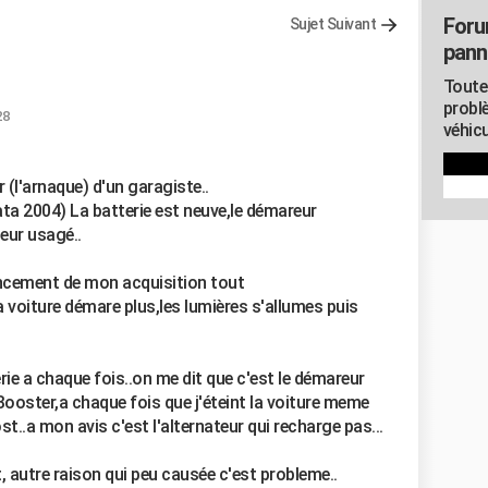
Foru
Sujet Suivant
pann
Toute
probl
28
véhicu
r (l'arnaque) d'un garagiste..
ta 2004) La batterie est neuve,le démareur
teur usagé..
cement de mon acquisition tout
 voiture démare plus,les lumières s'allumes puis
rie a chaque fois..on me dit que c'est le démareur
Booster,a chaque fois que j'éteint la voiture meme
..a mon avis c'est l'alternateur qui recharge pas...
t, autre raison qui peu causée c'est probleme..