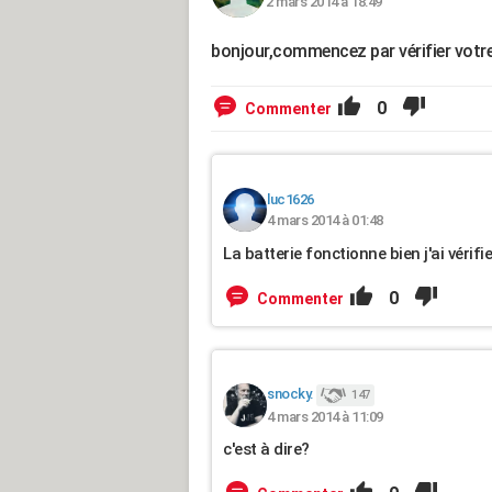
2 mars 2014 à 18:49
bonjour,commencez par vérifier votre
0
Commenter
luc1626
4 mars 2014 à 01:48
La batterie fonctionne bien j'ai vérif
0
Commenter
snocky.
147
4 mars 2014 à 11:09
c'est à dire?