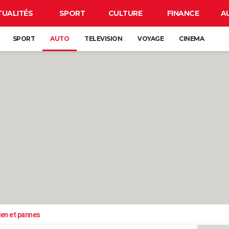
TUALITÉS
SPORT
CULTURE
FINANCE
A
SPORT
AUTO
TELEVISION
VOYAGE
CINEMA
ien et pannes