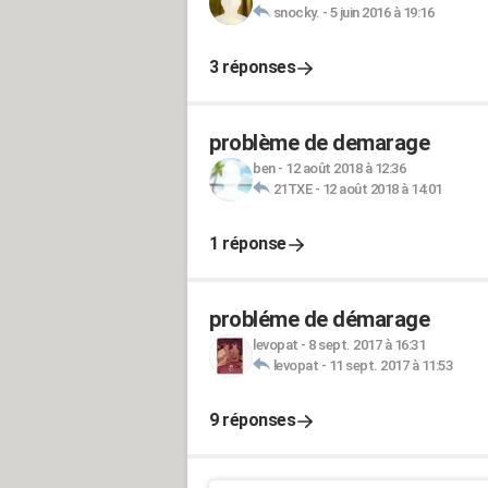
snocky.
-
5 juin 2016 à 19:16
3 réponses
problème de demarage
ben
-
12 août 2018 à 12:36
21TXE
-
12 août 2018 à 14:01
1 réponse
probléme de démarage
levopat
-
8 sept. 2017 à 16:31
levopat
-
11 sept. 2017 à 11:53
9 réponses