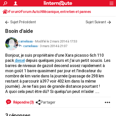
ACTUALITÉS
Forum
Forum Auto
Mécanique, entretien et pannes
Connexion
S'inscrire
Rechercher
Société
Education
Villes
Politique
Faits Divers
Monde
+
SPORT
Sujet Précédent
Sujet Suivant
Football
Cyclisme
Forum
Coupe du monde 2026
Tennis
Rugby
CULTURE
Bsoin d'aide
TNT
Cinéma
Musique
Programme TV
Streaming
Sorties cinéma
+
FINANCE
cameliaaa
-
Modifié le 2 mars 2014 à 17:53
cameliaaa
-
3 mars 2014 à 21:07
Impôts
Immobilier
Banque
Crédit
Retraite
Epargne
Risques naturels par ville
Assurance
AUTO
Bonjour, je suis propriétaire d'une Xara picasso 6ch 110
Réserver un essai
Berlines
Forum auto
Essais
Citadines
SUV
+
HIGH-TECH
pack
diesel
depuis quelques jours et j'ai un petit soucis. Les
barres de niveaux de gazoil descend assez rapidement à
Meilleur smartphone
Ordinateurs
Guide high-tech
Mobiles
Internet
Jeux vidéo
+
BRICOLAGE
mon goût 1 barre quasiment par jour et l'indicateur du
nombre de km varie dans la journée (passage de 298 km
Aménagement intérieur
Cuisine
Jardinage
+
Forum
Extérieur
Salle de bains
Rangement
WEEK-END
restant à parcourir à397 voir 402 km dans la même
journée). Je ne fais pas de grande distance pourtant !
Escapades
Expositions
Week-end nature
Guides de France
Patrimoine
Musées
+
LIFESTYLE
A quoi cela peut être dû? Si quelqu'un peut m'aider .....
Bien-être
Mode
+
Art de vivre
Loisirs
Modes de vie
SANTE
Répondre (3)
Partager
Guide de la santé
Médicaments
+
Alimentation
Maladies
Sommeil
VOYAGE
3 réponses