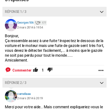
City break
Voyage de noces
Climat
Destinations
Voyage nature
Forum
+
PHOTO
RÉPONSE 1 / 3
GUIDES D'ACHAT
Georges106
177
BONS PLANS
2 mars 2014 à 19:54
CARTE DE VOEUX
Bonjour,
Ça ressemble assez à une fuite ! Inspectez le dessous de la
Carte Bonne année
Carte Pâques
Carte de Noël
Carte Saint-Valentin
Carte d'anniversaire
DICTIONNAIRE
voiture et le moteur mais une fuite de gazole sent très fort,
vous devez le détecter facilement,.... à moins que le gazole
Biographies
Expressions
Dictionnaire
Citations
Proverbes
ne soit pas perdu pour tout le monde.......
PROGRAMME TV
Amicalement.
COPAINS D'AVANT
1
Commenter
Se connecter
Collèges
Universités
Service militaire
S'inscrire
Lycées
Primaires
Entreprises
Avis de recherche
AVIS DE DÉCÈS
RÉPONSE 2 / 3
FORUM
Lifestyle
Sport
Television
Cinema
Bricolage
Culture
Auto
Voyage
cameliaaa
2 mars 2014 à 20:19
Merci pour votre aide... Mais comment expliqueriez-vous le