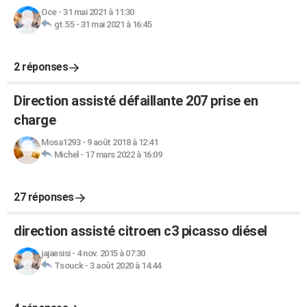
Oce
-
31 mai 2021 à 11:30
gt.55
-
31 mai 2021 à 16:45
2 réponses
Direction assisté défaillante 207 prise en
charge
Mosa1293
-
9 août 2018 à 12:41
Michel
-
17 mars 2022 à 16:09
27 réponses
direction assisté citroen c3 picasso diésel
jajaesisi
-
4 nov. 2015 à 07:30
Tsouck
-
3 août 2020 à 14:44