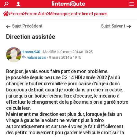
ACTUALITÉS
Forum
Forum Auto
Mécanique, entretien et pannes
Connexion
S'inscrire
Rechercher
Société
Education
Villes
Politique
Faits Divers
Monde
+
SPORT
Sujet Précédent
Sujet Suivant
Football
Cyclisme
Forum
Coupe du monde 2026
Tennis
Rugby
CULTURE
Direction assistée
TNT
Cinéma
Musique
Programme TV
Streaming
Sorties cinéma
+
FINANCE
Hoarau940
-
Modifié le 9 mars 2014 à 10:25
Impôts
Immobilier
Banque
Crédit
Retraite
Epargne
Risques naturels par ville
Assurance
AUTO
valanzasco
-
9 mars 2014 à 19:45
Réserver un essai
Berlines
Forum auto
Essais
Citadines
SUV
+
HIGH-TECH
Bonjour, je vais vous faire part de mon problème.
je possède depuis peu une C3 14 HDI année 2002 j'ai dû
Meilleur smartphone
Ordinateurs
Guide high-tech
Mobiles
Internet
Jeux vidéo
+
BRICOLAGE
changer le boîtier crémaillère pour cause d'un jeu donc
beaucoup de bruit quand je roule dans un chemin cassé.
Aménagement intérieur
Cuisine
Jardinage
+
Forum
Extérieur
Salle de bains
Rangement
WEEK-END
j'ai acquis un boîtier crémaillère d'occase, le mécano à
effectuer le changement de la pièce mais on a gardé notre
Escapades
Expositions
Week-end nature
Guides de France
Patrimoine
Musées
+
LIFESTYLE
calculateur.
Maintenant ma direction est plus dur, lorsque je fais un
Bien-être
Mode
+
Art de vivre
Loisirs
Modes de vie
SANTE
virage à gauche le volant ne revient plus à zéro
automatiquement et sur une 4 voies je fait difficilement
Guide de la santé
Médicaments
+
Alimentation
Maladies
Sommeil
VOYAGE
des petits mouvement pou garder le véhicule droit sur la