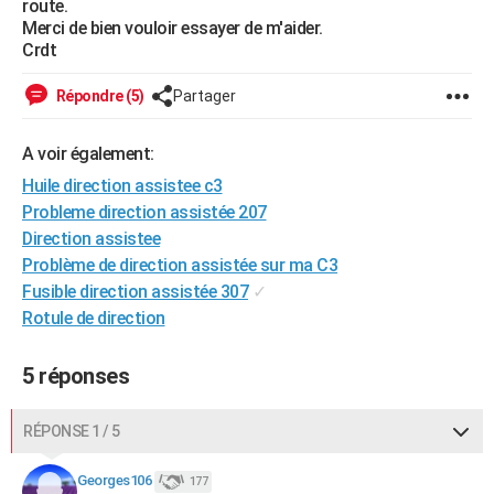
route.
City break
Voyage de noces
Climat
Destinations
Voyage nature
Forum
+
Merci de bien vouloir essayer de m'aider.
PHOTO
Crdt
GUIDES D'ACHAT
Répondre (5)
Partager
BONS PLANS
A voir également:
CARTE DE VOEUX
Huile direction assistee c3
Carte Bonne année
Carte Pâques
Carte de Noël
Carte Saint-Valentin
Carte d'anniversaire
DICTIONNAIRE
Probleme direction assistée 207
Direction assistee
Biographies
Expressions
Dictionnaire
Citations
Proverbes
PROGRAMME TV
Problème de direction assistée sur ma C3
Fusible direction assistée 307
✓
COPAINS D'AVANT
Rotule de direction
Se connecter
Collèges
Universités
Service militaire
S'inscrire
Lycées
Primaires
Entreprises
Avis de recherche
AVIS DE DÉCÈS
5 réponses
FORUM
Lifestyle
Sport
Television
Cinema
Bricolage
Culture
Auto
Voyage
RÉPONSE 1 / 5
Georges106
177