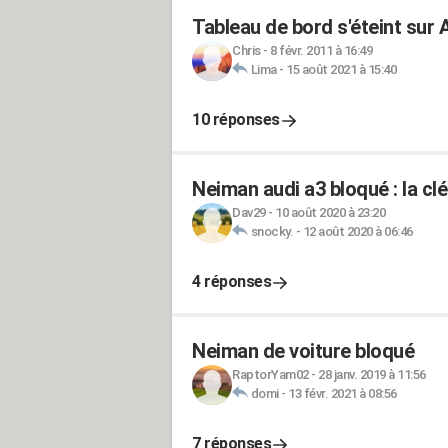
Tableau de bord s'éteint sur 
Chris
-
8 févr. 2011 à 16:49
Lima
-
15 août 2021 à 15:40
10 réponses
Neiman audi a3 bloqué : la cl
Dav29
-
10 août 2020 à 23:20
snocky.
-
12 août 2020 à 06:46
4 réponses
Neiman de voiture bloqué
RaptorYam02
-
28 janv. 2019 à 11:56
domi
-
13 févr. 2021 à 08:56
7 réponses