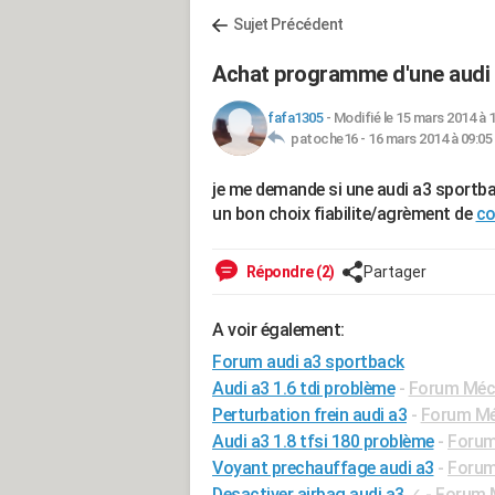
Sujet Précédent
Achat programme d'une audi 
fafa1305
-
Modifié le 15 mars 2014 à 
patoche16 -
16 mars 2014 à 09:05
je me demande si une audi a3 sportb
un bon choix fiabilite/agrèment de
co
Répondre (2)
Partager
A voir également:
Forum audi a3 sportback
Audi a3 1.6 tdi problème
-
Forum Méca
Perturbation frein audi a3
-
Forum Méc
Audi a3 1.8 tfsi 180 problème
-
Forum
Voyant prechauffage audi a3
-
Forum
Desactiver airbag audi a3
✓
-
Forum M