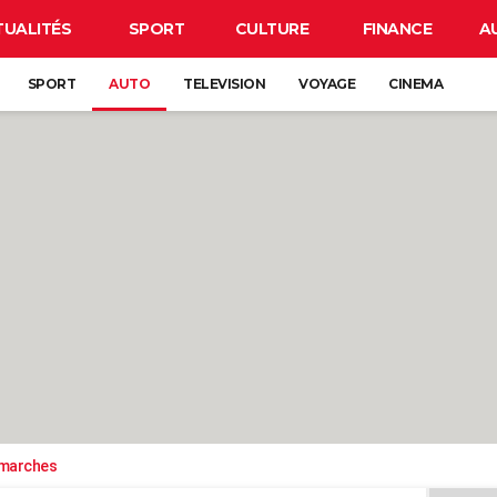
TUALITÉS
SPORT
CULTURE
FINANCE
A
SPORT
AUTO
TELEVISION
VOYAGE
CINEMA
émarches