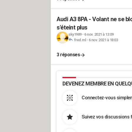
Audi A3 8PA - Volant ne se b
s'éteint plus
sky1989
-
6 nov. 2021 à 13:09
fred.ml
-
6 nov. 2021 à 18:03
3 réponses
DEVENEZ MEMBRE EN QUELQ
Connectez-vous simpleme
Suivez vos discussions 