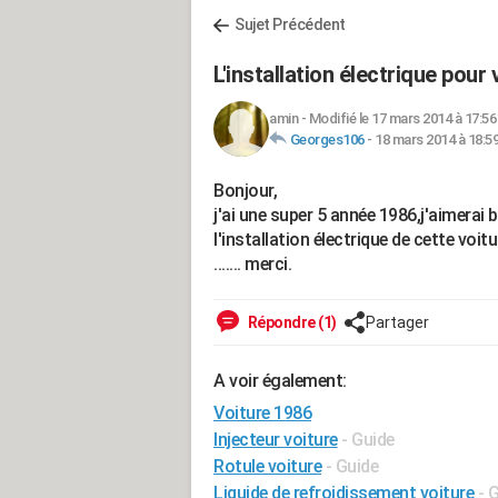
Sujet Précédent
L'installation électrique pour
amin
-
Modifié le 17 mars 2014 à 17:56
Georges106
-
18 mars 2014 à 18:5
Bonjour,
j'ai une super 5 année 1986,j'aimerai
l'installation électrique de cette voi
....... merci.
Répondre (1)
Partager
A voir également:
Voiture 1986
Injecteur voiture
- Guide
Rotule voiture
- Guide
Liquide de refroidissement voiture
- 