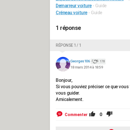
Demarreur voiture
- Guide
Créneau voiture
- Guide
1 réponse
RÉPONSE 1 / 1
Georges106
178
18 mars 2014 à 18:59
Bonjour,
Si vous pouviez préciser ce que vous 
vous guider.
Amicalement.
0
Commenter