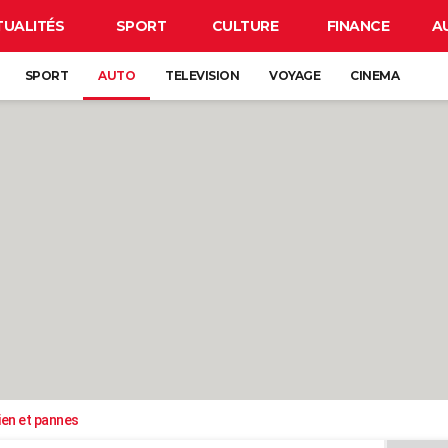
TUALITÉS
SPORT
CULTURE
FINANCE
A
SPORT
AUTO
TELEVISION
VOYAGE
CINEMA
ien et pannes