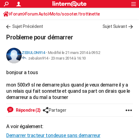
ACTUALITÉS
Forum
Forum Auto
Moto/scooter/trottinette
Connexion
S'inscrire
Rechercher
Société
Education
Villes
Politique
Faits Divers
Monde
+
SPORT
Sujet Précédent
Sujet Suivant
Football
Cyclisme
Forum
Coupe du monde 2026
Tennis
Rugby
CULTURE
Probleme pour démarrer
TNT
Cinéma
Musique
Programme TV
Streaming
Sorties cinéma
+
FINANCE
ZEBULON914
-
Modifié le 21 mars 2014 à 09:52
Impôts
Immobilier
Banque
Crédit
Retraite
Epargne
Risques naturels par ville
Assurance
AUTO
zebulon914 -
23 mars 2014 à 16:10
Réserver un essai
Berlines
Forum auto
Essais
Citadines
SUV
+
HIGH-TECH
bonjour a tous
Meilleur smartphone
Ordinateurs
Guide high-tech
Mobiles
Internet
Jeux vidéo
+
BRICOLAGE
mon 500x9 sl ne demarre plus quand je veux demarre il y a
un relais qui fait sonnette et quand sa part on dirais que le
Aménagement intérieur
Cuisine
Jardinage
+
Forum
Extérieur
Salle de bains
Rangement
WEEK-END
demarreur a du mal a tourner
Escapades
Expositions
Week-end nature
Guides de France
Patrimoine
Musées
+
LIFESTYLE
Répondre (2)
Partager
Bien-être
Mode
+
Art de vivre
Loisirs
Modes de vie
SANTE
A voir également:
Guide de la santé
Médicaments
+
Alimentation
Maladies
Sommeil
VOYAGE
Demarrer tracteur tondeuse sans demarreur