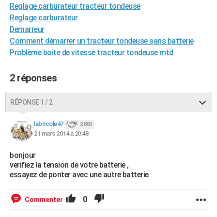
Reglage carburateur tracteur tondeuse
City break
Voyage de noces
Climat
Destinations
Voyage nature
Forum
+
PHOTO
Reglage carburateur
Demarreur
GUIDES D'ACHAT
Comment démarrer un tracteur tondeuse sans batterie
BONS PLANS
Problème boite de vitesse tracteur tondeuse mtd
CARTE DE VOEUX
2 réponses
Carte Bonne année
Carte Pâques
Carte de Noël
Carte Saint-Valentin
Carte d'anniversaire
DICTIONNAIRE
RÉPONSE 1 / 2
Biographies
Expressions
Dictionnaire
Citations
Proverbes
PROGRAMME TV
labricole47
2 859
COPAINS D'AVANT
21 mars 2014 à 20:48
Se connecter
Collèges
Universités
Service militaire
S'inscrire
Lycées
Primaires
Entreprises
Avis de recherche
AVIS DE DÉCÈS
bonjour
verifiez la tension de votre batterie ,
FORUM
essayez de ponter avec une autre batterie
Lifestyle
Sport
Television
Cinema
Bricolage
Culture
Auto
Voyage
0
Commenter