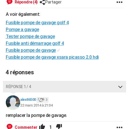
Répondre (4)
Partager
City break
Voyage de noces
Climat
Destinations
Voyage nature
Forum
+
PHOTO
A voir également:
GUIDES D'ACHAT
Fusible pompe de gavage golf 4
Pompe a gavage
BONS PLANS
Tester pompe de gavage
CARTE DE VOEUX
Fusible anti démarrage golf 4
Fusible pompe de gavage
✓
Carte Bonne année
Carte Pâques
Carte de Noël
Carte Saint-Valentin
Carte d'anniversaire
DICTIONNAIRE
Fusible pompe de gavage xsara picasso 2.0 hdi
Biographies
Expressions
Dictionnaire
Citations
Proverbes
PROGRAMME TV
4 réponses
COPAINS D'AVANT
RÉPONSE 1 / 4
Se connecter
Collèges
Universités
Service militaire
S'inscrire
Lycées
Primaires
Entreprises
Avis de recherche
AVIS DE DÉCÈS
alex86500
3
FORUM
22 mars 2014 à 21:04
Lifestyle
Sport
Television
Cinema
Bricolage
Culture
Auto
Voyage
remplacer la pompe de gavage.
1
Commenter