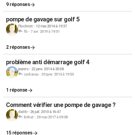
9 réponses
pompe de gavage sur golf 5
flochrist
-
12 mai 2014 à 19:37
fb
-
7 avr. 2019 à 19:01
2 réponses
problème anti démarrage golf 4
jeanro
-
22 janv. 2014 à 20:08
zarkavas
-
30 janv. 2014 à 19:50
1 réponse
Comment vérifier une pompe de gavage ?
datiti
-
26 juil. 2010 à 16:47
kitkat
-
28 mai 2017 à 09:08
15 réponses