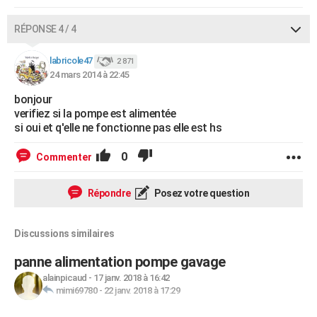
RÉPONSE 4 / 4
labricole47
2 871
24 mars 2014 à 22:45
bonjour
verifiez si la pompe est alimentée
si oui et q'elle ne fonctionne pas elle est hs
0
Commenter
Répondre
Posez votre question
Discussions similaires
panne alimentation pompe gavage
alainpicaud
-
17 janv. 2018 à 16:42
mimi69780
-
22 janv. 2018 à 17:29