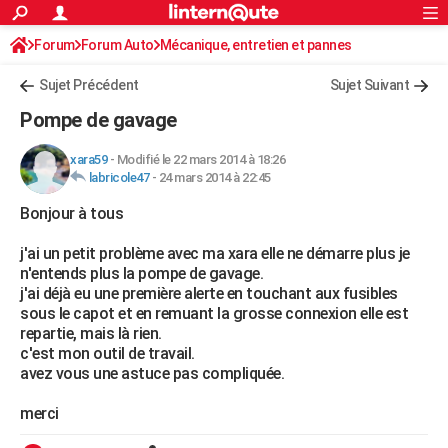
ACTUALITÉS
Forum
Forum Auto
Mécanique, entretien et pannes
Connexion
S'inscrire
Rechercher
Société
Education
Villes
Politique
Faits Divers
Monde
+
SPORT
Sujet Précédent
Sujet Suivant
Football
Cyclisme
Forum
Coupe du monde 2026
Tennis
Rugby
CULTURE
Pompe de gavage
TNT
Cinéma
Musique
Programme TV
Streaming
Sorties cinéma
+
FINANCE
xara59
-
Modifié le 22 mars 2014 à 18:26
labricole47
-
24 mars 2014 à 22:45
Impôts
Immobilier
Banque
Crédit
Retraite
Epargne
Risques naturels par ville
Assurance
AUTO
Bonjour à tous
Réserver un essai
Berlines
Forum auto
Essais
Citadines
SUV
+
HIGH-TECH
j'ai un petit problème avec ma xara elle ne démarre plus je
Meilleur smartphone
Ordinateurs
Guide high-tech
Mobiles
Internet
Jeux vidéo
+
BRICOLAGE
n'entends plus la pompe de gavage.
j'ai déjà eu une première alerte en touchant aux fusibles
Aménagement intérieur
Cuisine
Jardinage
+
Forum
Extérieur
Salle de bains
Rangement
WEEK-END
sous le capot et en remuant la grosse connexion elle est
repartie, mais là rien.
Escapades
Expositions
Week-end nature
Guides de France
Patrimoine
Musées
+
LIFESTYLE
c'est mon outil de travail.
avez vous une astuce pas compliquée.
Bien-être
Mode
+
Art de vivre
Loisirs
Modes de vie
SANTE
merci
Guide de la santé
Médicaments
+
Alimentation
Maladies
Sommeil
VOYAGE